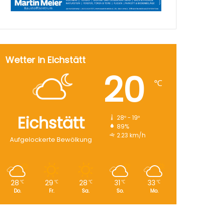
Wetter in Eichstätt
20
℃
Eichstätt
28º - 19º
89%
2.23 km/h
Aufgelockerte Bewölkung
28
29
28
31
33
℃
℃
℃
℃
℃
Do.
Fr.
Sa.
So.
Mo.