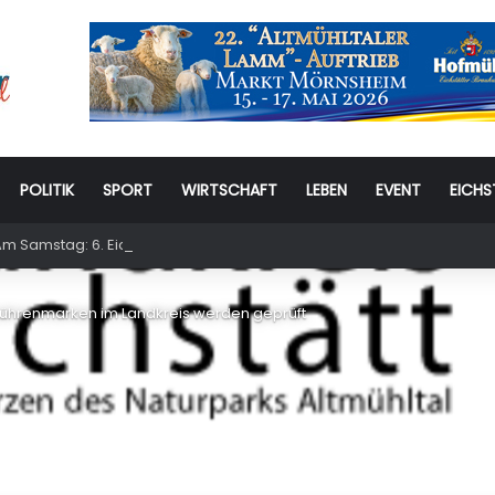
POLITIK
SPORT
WIRTSCHAFT
LEBEN
EVENT
EICHS
m Samstag: 6. Eichstätter Kinder- und Jugendtag – für ganze Familie
bührenmarken im Landkreis werden geprüft