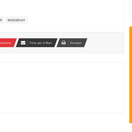
tt
Müllabfuhr
interest
Teile per E-Mail
Drucken