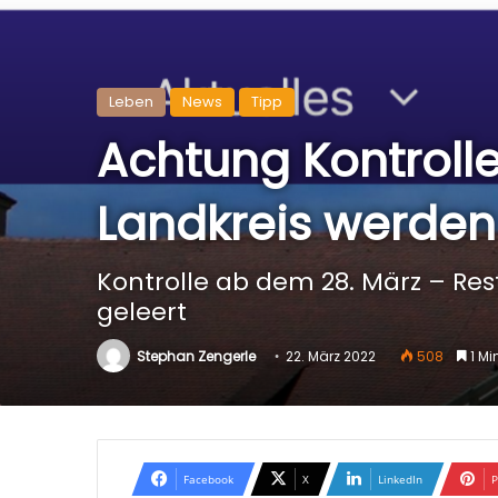
Leben
News
Tipp
Achtung Kontroll
Landkreis werden
Kontrolle ab dem 28. März – Re
geleert
Stephan Zengerle
22. März 2022
508
1 Mi
Facebook
X
LinkedIn
P