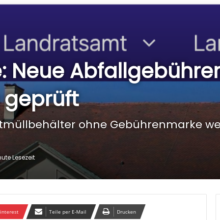
e: Neue Abfallgebühr
 geprüft
stmüllbehälter ohne Gebührenmarke wer
nute Lesezeit
interest
Teile per E-Mail
Drucken