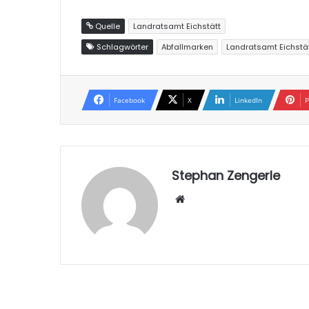
Quelle
Landratsamt Eichstätt
Schlagwörter
Abfallmarken
Landratsamt Eichstä
Facebook
X
LinkedIn
P
Stephan Zengerle
W
eb
sei
te