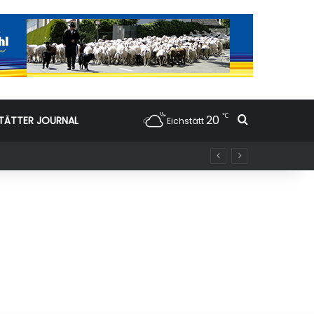
℃
20
Suchen nac
TÄTTER JOURNAL
Eichstätt