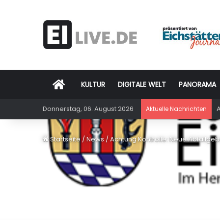
Startseite
KULTUR
DIGITALE WELT
PANORAMA
Donnerstag, 06. August 2026
A
Aktuelle Nachrichten
Startseite
/
News
/
Achtung Kontrolle: Neue Abfallge