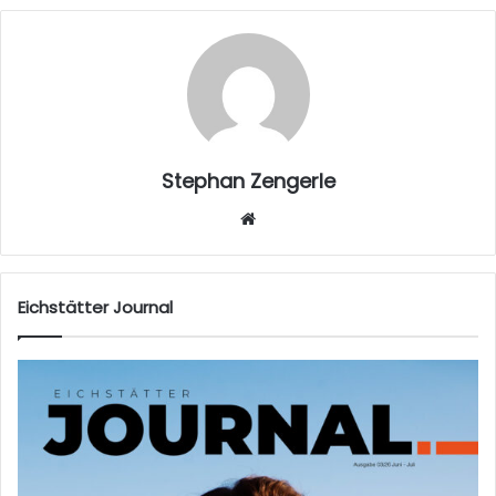
Stephan Zengerle
W
eb
sei
te
Eichstätter Journal