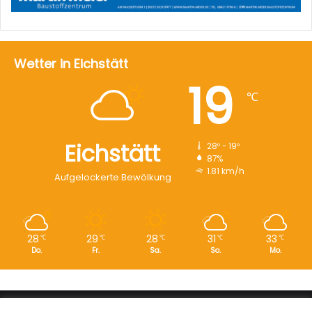
Wetter in Eichstätt
19
℃
Eichstätt
28º - 19º
87%
1.81 km/h
Aufgelockerte Bewölkung
28
29
28
31
33
℃
℃
℃
℃
℃
Do.
Fr.
Sa.
So.
Mo.