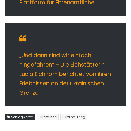
Plattform für Ehrenamtliche
„Und dann sind wir einfach
hingefahren“ – Die Eichstätterin
Lucia Eichhorn berichtet von ihren
Erlebnissen an der ukrainischen
Grenze
Schlagwörter
Flüchtlinge
Ukraine-Krieg