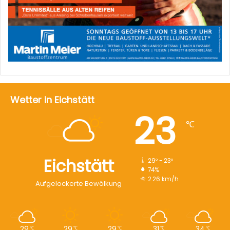
Wetter in Eichstätt
23
℃
Eichstätt
29º - 23º
74%
2.26 km/h
Aufgelockerte Bewölkung
29
29
29
31
34
℃
℃
℃
℃
℃