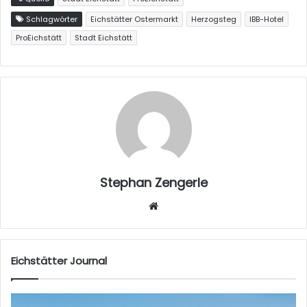
Schlagwörter
Eichstätter Ostermarkt
Herzogsteg
IBB-Hotel
ProEichstätt
Stadt Eichstätt
Stephan Zengerle
W
eb
sei
te
Eichstätter Journal