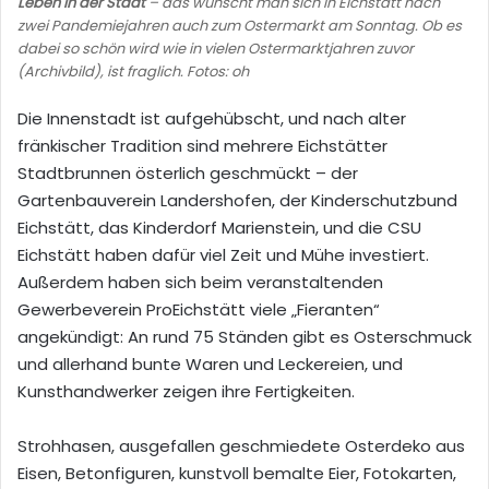
Leben in der Stadt
– das wünscht man sich in Eichstätt nach
zwei Pandemiejahren auch zum Ostermarkt am Sonntag. Ob es
dabei so schön wird wie in vielen Ostermarktjahren zuvor
(Archivbild), ist fraglich. Fotos: oh
Die Innenstadt ist aufgehübscht, und nach alter
fränkischer Tradition sind mehrere Eichstätter
Stadtbrunnen österlich geschmückt – der
Gartenbauverein Landershofen, der Kinderschutzbund
Eichstätt, das Kinderdorf Marienstein, und die CSU
Eichstätt haben dafür viel Zeit und Mühe investiert.
Außerdem haben sich beim veranstaltenden
Gewerbeverein ProEichstätt viele „Fieranten“
angekündigt: An rund 75 Ständen gibt es Osterschmuck
und allerhand bunte Waren und Leckereien, und
Kunsthandwerker zeigen ihre Fertigkeiten.
Strohhasen, ausgefallen geschmiedete Osterdeko aus
Eisen, Betonfiguren, kunstvoll bemalte Eier, Fotokarten,