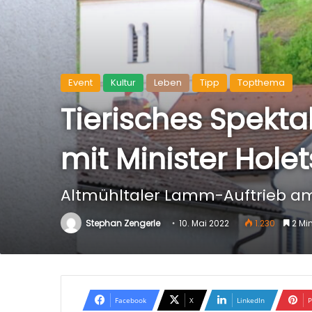
Event
Kultur
Leben
Tipp
Topthema
Tierisches Spekt
mit Minister Hole
Altmühltaler Lamm-Auftrieb am
Stephan Zengerle
10. Mai 2022
1.230
2 Mi
Facebook
X
LinkedIn
P