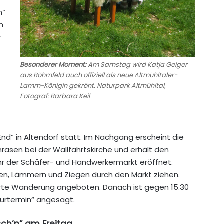
m“
h
r
Besonderer Moment:
Am Samstag wird Katja Geiger
aus Böhmfeld auch offiziell als neue Altmühltaler-
Lamm-Königin gekrönt. Naturpark Altmühltal,
Fotograf: Barbara Keil
End“ in Altendorf statt. Im Nachgang erscheint die
asen bei der Wallfahrtskirche und erhält den
Uhr der Schäfer- und Handwerkermarkt eröffnet.
en, Lämmern und Ziegen durch den Markt ziehen.
rte Wanderung angeboten. Danach ist gegen 15.30
eurtermin“ angesagt.
sch‘n“ am Freitag