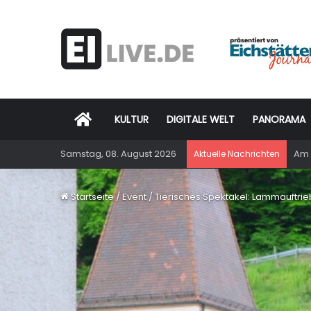
Startseite
KULTUR
DIGITALE WELT
PANORAMA
Samstag, 08. August 2026
Am 
Aktuelle Nachrichten
Startseite
/
Event
/
Tierisches Spektakel: Lammauftrie