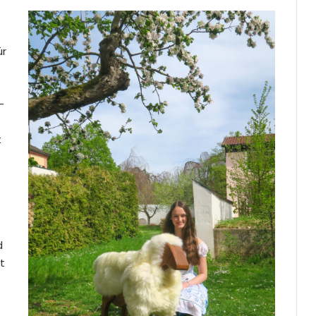
ür
­
t
d
t