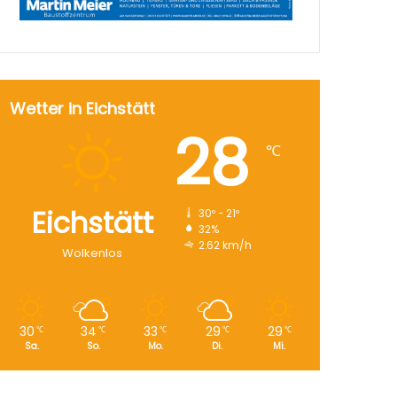
Wetter in Eichstätt
28
℃
Eichstätt
30º - 21º
32%
2.62 km/h
Wolkenlos
30
34
33
29
29
℃
℃
℃
℃
℃
Sa.
So.
Mo.
Di.
Mi.