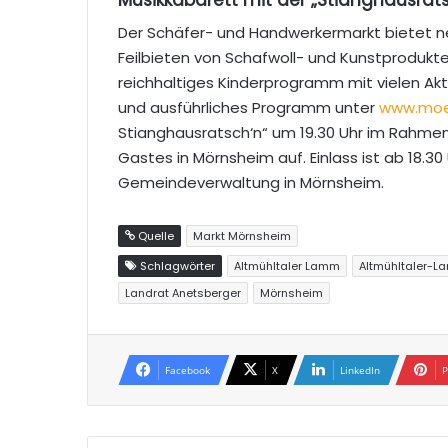
Der Schäfer- und Handwerkermarkt bietet 
Feilbieten von Schafwoll- und Kunstprodukt
reichhaltiges Kinderprogramm mit vielen Ak
und ausführliches Programm unter
www.moe
Stianghausratsch‘n“ um 19.30 Uhr im Rahme
Gastes in Mörnsheim auf. Einlass ist ab 18.30 
Gemeindeverwaltung in Mörnsheim.
Quelle
Markt Mörnsheim
Schlagwörter
Altmühltaler Lamm
Altmühltaler-L
Landrat Anetsberger
Mörnsheim
Facebook
X
LinkedIn
P