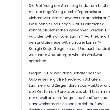
Die Eröffnung am Samstag findet um 14 Uhr
mit der Begrüßung durch Bürgermeister
Richard Mittl statt. Bayerns Staatsminister f
Gesundheit und Pflege, Klaus Holetschek
konnte als Schirmherr gewonnen werden. Er
wird den „Altmühltaler Lamm“-Auftrieb eröff
nen und die neue „Altmühltaler Lamm“-
Königin Katja Geiger küren. Und auch Landra
Alexander Anetsberger wird ein Grußwort
sprechen.
Gegen 15 Uhr wird dann Schäfer Sascha
Gäbler seine große Herde von Schafen,
Lämmern und Ziegen durch das Markttor un
den Ort führen. Bereits zuvro, ab 11 Uhr, nimm
der erweiterte umfangreiche Schäfer- und
Handwerkermarkt seinen Betrieb auf und
örtliche Metzger, Vereine und Gastronomen