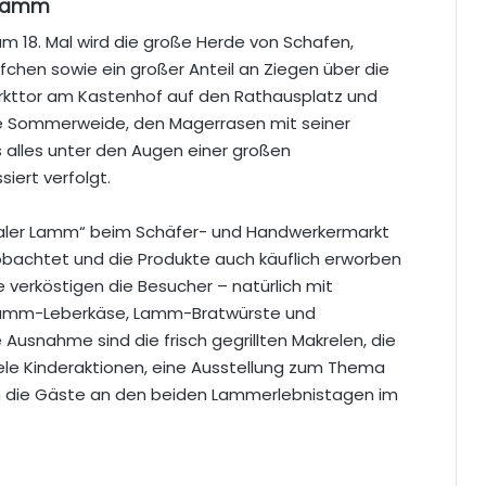
r Lamm
zum 18. Mal wird die große Herde von Schafen,
hen sowie ein großer Anteil an Ziegen über die
arkttor am Kastenhof auf den Rathausplatz und
ie Sommerweide, den Magerrasen mit seiner
s alles unter den Augen einer großen
iert verfolgt.
taler Lamm“ beim Schäfer- und Handwerkermarkt
eobachtet und die Produkte auch käuflich erworben
 verköstigen die Besucher – natürlich mit
 Lamm-Leberkäse, Lamm-Bratwürste und
usnahme sind die frisch gegrillten Makrelen, die
ele Kinderaktionen, eine Ausstellung zum Thema
n die Gäste an den beiden Lammerlebnistagen im