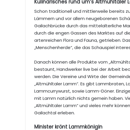
Kulinarisches rund um’s Altmühltale
Schon traditionell und mittlerweile bereits 
Lämmern und vor allem neugeborenen Schäfc
Gailachbrücke durch das mittelalterliche M
durch die engen Gassen des Marktes auf d
artenreichen Flora und Fauna, getrieben. Da
„Menschenherde“, die das Schauspiel interess
Danach können alle Produkte vom „Altmühl
bestaunt, Handwerker live bei der Arbeit b
werden. Die Vereine und Wirte der Gemeinde
„Altmühltaler Lamm“. Es gibt Lammbraten,
Lammcurrywurst, sowie Lamm-Döner. Einzige A
mit Lamm natürlich nichts gemein haben. Vi
„Altmühltaler Lamm“ und vieles mehr könne
Gailachtal erleben.
Minister krönt Lammkönigin