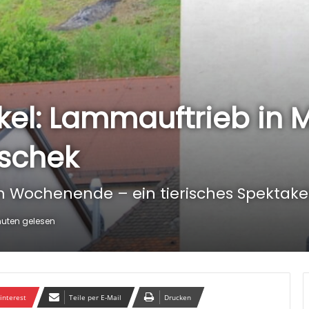
akel: Lammauftrieb in
tschek
 Wochenende – ein tierisches Spektake
nuten gelesen
interest
Teile per E-Mail
Drucken