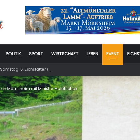
POLITIK
SPORT
WIRTSCHAFT
LEBEN
EVENT
EICHS
Samstag: 6. Eichstätter Kinder- und Jugendtag – für ganze Familie
b in Mörnsheim mit Minister Holetschek