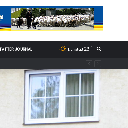
℃
28
Suchen nac
TÄTTER JOURNAL
Eichstätt