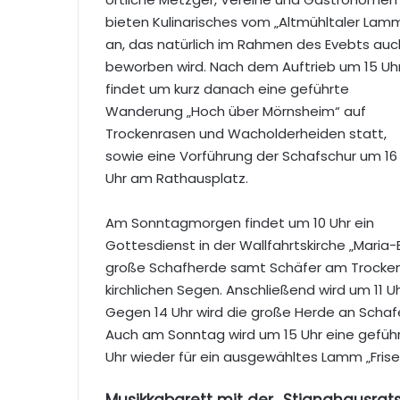
bieten Kulinarisches vom „Altmühltaler Lam
an, das natürlich im Rahmen des Evebts auc
beworben wird. Nach dem Auftrieb um 15 Uh
findet um kurz danach eine geführte
Wanderung „Hoch über Mörnsheim“ auf
Trockenrasen und Wacholderheiden statt,
sowie eine Vorführung der Schafschur um 16
Uhr am Rathausplatz.
Am Sonntagmorgen findet um 10 Uhr ein
Gottesdienst in der Wallfahrtskirche „Maria-
große Schafherde samt Schäfer am Trockenr
kirchlichen Segen. Anschließend wird um 11 
Gegen 14 Uhr wird die große Herde an Schaf
Auch am Sonntag wird um 15 Uhr eine gefüh
Uhr wie­der für ein ausgewähltes Lamm „Fris
Musikkabarett mit der „Stianghausrat