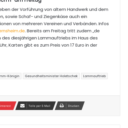
neben der Vorführung von al­tem Handwerk und dem
en, sowie Schaf- und Ziegenkäse auch ein
tionen von mehreren Vereinen und Verbänden. Infos
rnsheim.d
e
. Bereits am Freitag tritt zudem „de
n des diesjährigen Lammauftriebs im Haus des
Uhr, Karten gibt es zum Preis von 17 Euro in der
amm-Königin
Gesundheitsminister Holetschek
Lammauftrieb
interest
Teile per E-Mail
Drucken