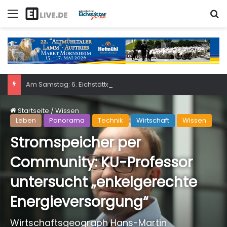
Menü
S
Am Samstag: 6. Eichstätter Kinder- und Jugendtag – für ganze Familie
Startseite
/
Wissen
Leben
Panorama
Technik
Wirtschaft
Wissen
Stromspeicher per
Community: KU-Professor
untersucht „enkelgerechte
Energieversorgung“
Wirtschaftsgeograph Hans-Martin