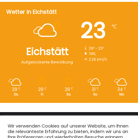
Wetter in Eichstätt
23
℃
Eichstätt
29º - 23º
74%
2.26 km/h
Aufgelockerte Bewölkung
29
29
29
31
34
℃
℃
℃
℃
℃
Do.
Fr.
Sa.
So.
Mo.
Copyright © 2008 - 2026
EI-Live.de
| Alle Rechte vorbehalten.
Wir verwenden Cookies auf unserer Website, um Ihnen
die relevanteste Erfahrung zu bieten, indem wir uns an
Start
|
Datenschutz
|
Kontakt
|
Impressum
Ihre Präferenzen und wiederholten Besuche erinnern.