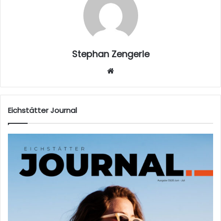
Stephan Zengerle
W
eb
sei
te
Eichstätter Journal