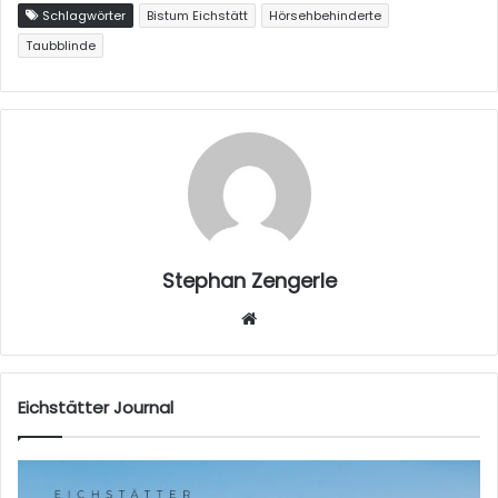
Schlagwörter
Bistum Eichstätt
Hörsehbehinderte
Taubblinde
Stephan Zengerle
W
eb
sei
te
Eichstätter Journal