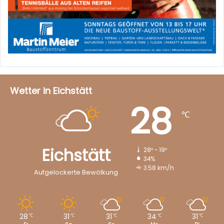
Wetter in Eichstätt
28
℃
Eichstätt
28º - 19º
34%
3.58 km/h
Aufgelockerte Bewölkung
28
31
31
34
31
℃
℃
℃
℃
℃