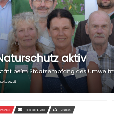
aturschutz aktiv
stätt beim Staatsempfang des Umweltm
te Lesezeit
interest
Teile per E-Mail
Drucken