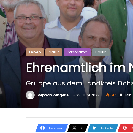
Leben
Natur
Panorama
Politik
Ehrenamtlich im N
Gruppe aus dem Landkreis Eich
Stephan Zengerle
23. Juni 2022
617
1 Minu
Facebook
X
LinkedIn
P