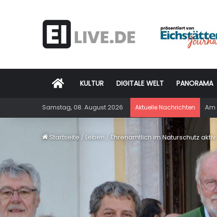
Startseite
KULTUR
DIGITALE WELT
PANORAMA
Samstag, 08. August 2026
Am 
Aktuelle Nachrichten
Startseite
/
Leben
/
Ehrenamtlich im Naturschutz aktiv