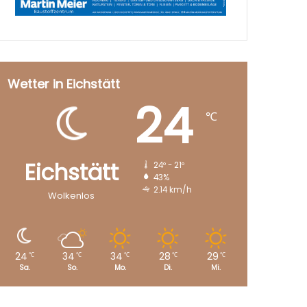
Wetter in Eichstätt
24
℃
Eichstätt
24º - 21º
43%
2.14 km/h
Wolkenlos
24
34
34
28
29
℃
℃
℃
℃
℃
Sa.
So.
Mo.
Di.
Mi.