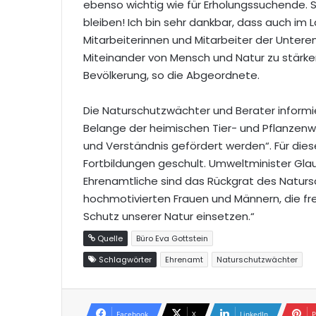
ebenso wichtig wie für Erholungssuchende. S
bleiben! Ich bin sehr dankbar, dass auch im L
Mitarbeiterinnen und Mitarbeiter der Unter
Miteinander von Mensch und Natur zu stärken
Bevölkerung, so die Abgeordnete.
Die Naturschutzwächter und Berater informier
Belange der heimischen Tier- und Pflanzenwel
und Verständnis gefördert werden“. Für d
Fortbildungen geschult. Umweltminister Gla
Ehrenamtliche sind das Rückgrat des Natursc
hochmotivierten Frauen und Männern, die fre
Schutz unserer Natur einsetzen.“
Quelle
Büro Eva Gottstein
Schlagwörter
Ehrenamt
Naturschutzwächter
Facebook
X
LinkedIn
P