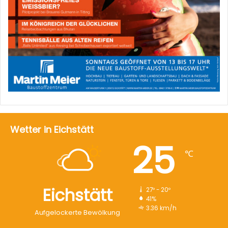
Wetter in Eichstätt
25
℃
Eichstätt
27º - 20º
41%
3.36 km/h
Aufgelockerte Bewölkung