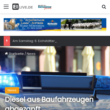
Menü
S
Am Samstag: 6. Eichstätter Kinder- und Jugendtag – für ganze Familie
Startseite
/
News
News
Diesel aus Baufahrzeugen
abgezapft