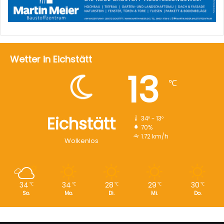
Wetter in Eichstätt
13
℃
Eichstätt
34º - 13º
70%
1.72 km/h
Wolkenlos
34
34
28
29
30
℃
℃
℃
℃
℃
So.
Mo.
Di.
Mi.
Do.