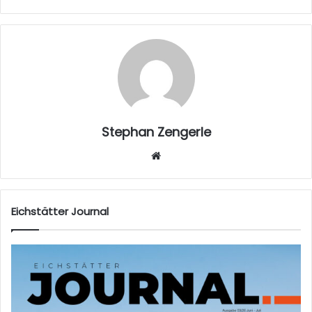
Stephan Zengerle
W
eb
sei
te
Eichstätter Journal