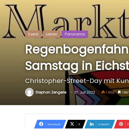
Event
Leben
Panorama
Regenbogenfahne
Samstag in Eichst
Christopher-Street-Day mit Ku
Stephan Zengerle
27. Juli 2022
1.468
1 Mi
Facebook
X
LinkedIn
P