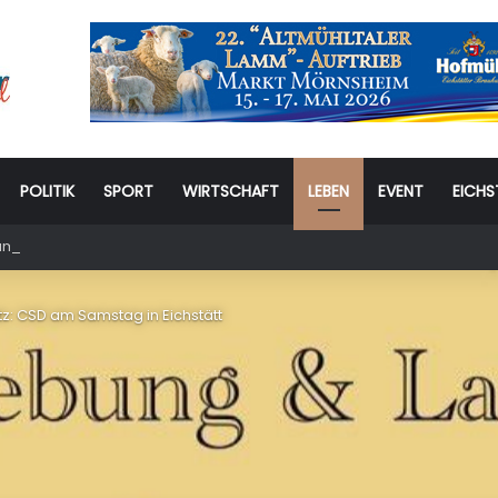
POLITIK
SPORT
WIRTSCHAFT
LEBEN
EVENT
EICHS
stag: 6. Eichstätter Kinder- und Jugendtag – für ganze Familie
: CSD am Samstag in Eichstätt