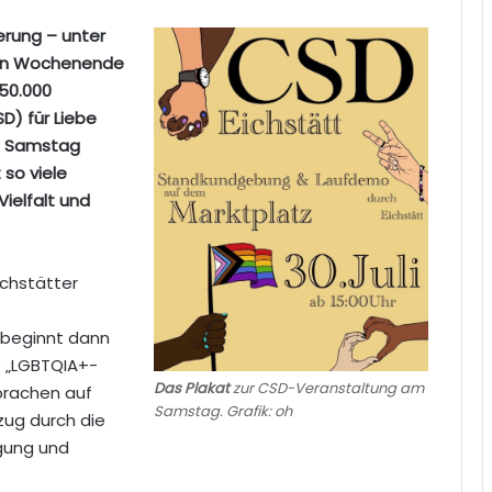
ierung – unter
ten Wochenende
350.000
) für Liebe
n Samstag
 so viele
Vielfalt und
chstätter
 beginnt dann
e „LGBTQIA+-
Das Plakat
zur CSD-Veranstaltung am
prachen auf
Samstag. Grafik: oh
ug durch die
igung und