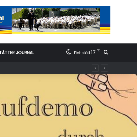
℃
17
Suchen nac
TÄTTER JOURNAL
Eichstätt