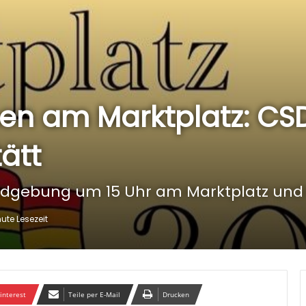
n am Marktplatz: CS
ätt
ndgebung um 15 Uhr am Marktplatz und
nute Lesezeit
interest
Teile per E-Mail
Drucken