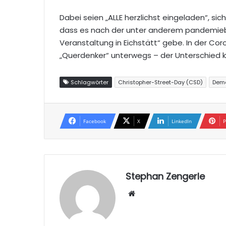
Dabei seien „ALLE herzlichst eingeladen“, sich
dass es nach der unter anderem pandemiebe
Veranstaltung in Eichstätt“ gebe. In der 
„Querdenker“ unterwegs – der Unterschied 
Schlagwörter
Christopher-Street-Day (CSD)
Demo
Facebook
X
LinkedIn
P
Stephan Zengerle
W
eb
sei