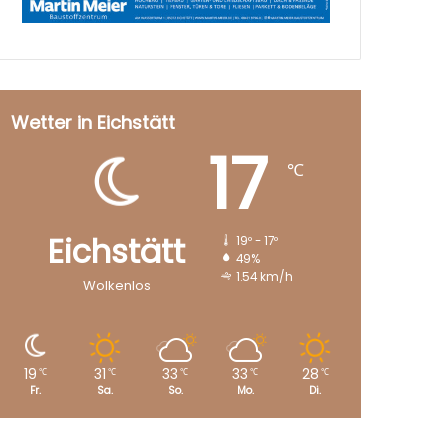
Wetter in Eichstätt
17
℃
Eichstätt
19º - 17º
49%
1.54 km/h
Wolkenlos
19
31
33
33
28
℃
℃
℃
℃
℃
Fr.
Sa.
So.
Mo.
Di.