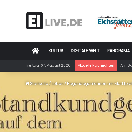
Startseite
KULTUR
DIGITALE WELT
PANORAMA
Freitag, 07. August 2026
Am Sam
Aktuelle Nachrichten
Startseite
/
Leben
/
Regenbogenfahnen am Marktplatz