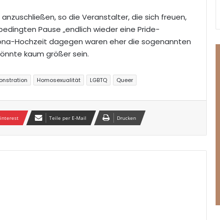
 anzuschließen, so die Veranstalter, die sich freuen,
dingten Pause „endlich wieder eine Pride-
Corona-Hochzeit dagegen waren eher die sogenannten
könnte kaum größer sein.
nstration
Homosexualität
LGBTQ
Queer
interest
Teile per E-Mail
Drucken