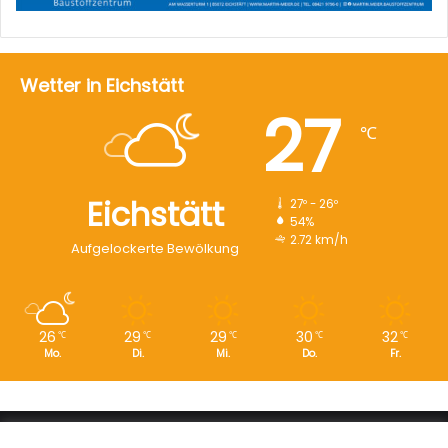
Wetter in Eichstätt
27
℃
Eichstätt
27º - 26º
54%
2.72 km/h
Aufgelockerte Bewölkung
26
29
29
30
32
℃
℃
℃
℃
℃
Mo.
Di.
Mi.
Do.
Fr.
Copyright © 2008 - 2026
EI-Live.de
| Alle Rechte vorbehalten.