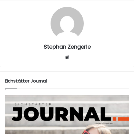
Stephan Zengerle
W
eb
sei
te
Eichstätter Journal