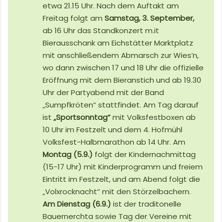
etwa 21.15 Uhr. Nach dem Auftakt am
Freitag folgt am
Samstag, 3. September,
ab 16 Uhr das Standkonzert m.it
Bierausschank am Eichstätter Marktplatz
mit anschließendem Abmarsch zur Wies’n,
wo dann zwischen 17 und 18 Uhr die offizielle
Eröffnung mit dem Bieranstich und ab 19.30
Uhr der Partyabend mit der Band
„Sumpfkröten“ stattfindet. Am Tag darauf
ist
„Sportsonntag“
mit Volksfestboxen ab
10 Uhr im Festzelt und dem 4. Hofmühl
Volksfest-Halbmarathon ab 14 Uhr. Am
Montag (5.9.)
folgt der Kindernachmittag
(15-17 Uhr) mit Kinderprogramm und freiem
Eintritt im Festzelt, und am Abend folgt die
„Volxrocknacht“ mit den Störzelbachern.
Am Dienstag (6.9.)
ist der traditonelle
Bauernerchta sowie Tag der Vereine mit