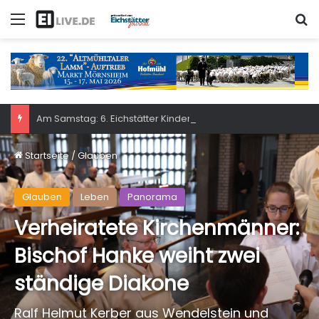
Menü
S
Am Samstag: 6. Eichstätter Kinder- und Jugendtag – für ganze Familie
Startseite
/
Glauben
Glauben
Leben
Panorama
Verheiratete Kirchenmänner:
Bischof Hanke weiht zwei
ständige Diakone
Ralf Helmut Kerber aus Wendelstein und