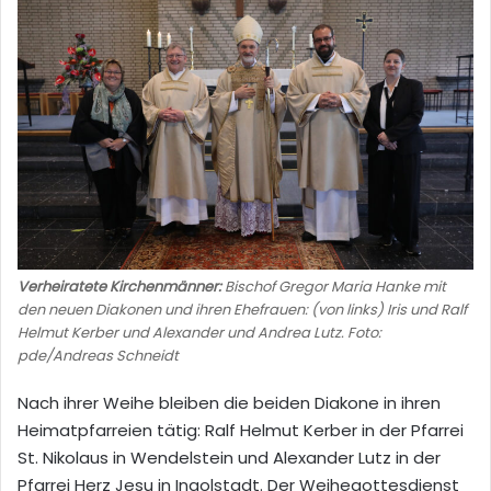
Verheiratete Kirchenmänner:
Bischof Gregor Maria Hanke mit
den neuen Diakonen und ihren Ehefrauen: (von links) Iris und Ralf
Helmut Kerber und Alexander und Andrea Lutz. Foto:
pde/Andreas Schneidt
Nach ihrer Weihe bleiben die beiden Diakone in ihren
Heimatpfarreien tätig: Ralf Helmut Kerber in der Pfarrei
St. Nikolaus in Wendelstein und Alexander Lutz in der
Pfarrei Herz Jesu in Ingolstadt. Der Weihegottesdienst