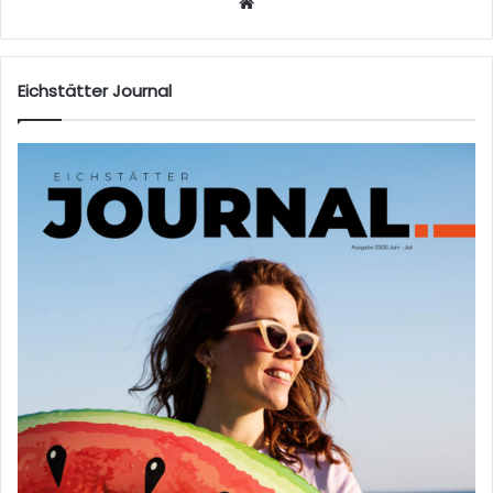
W
eb
sei
te
Eichstätter Journal