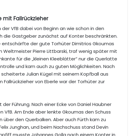
e mit Fallrückzieher
 der VfB dabei von Beginn an wie schon in den
sich die Gastgeber zunächst auf Konter beschränkten.
le entschärfte der gute Torhüter Dimitrios Gkoumas
on Weltmeister Pierre Littbarski, traf wenig später mit
ante für die „kleinen Kleeblätter“ nur die Querlatte
ontrolle und kam auch zu guten Möglichkeiten. Nach
t scheiterte Julian Kügel mit seinem Kopfball aus
Fallrückzieher von Eberle war der Torhüter zur
t der Führung. Nach einer Ecke von Daniel Haubner
den VfB. Am Ende aber lenkte Gkoumas den Schuss
n über den Querbalken. Aber auch Fürth kam zu
 Felix Junghan, und beim Nachschuss stand Devin
npfiff musste Johannes Golla nach einem Konter in