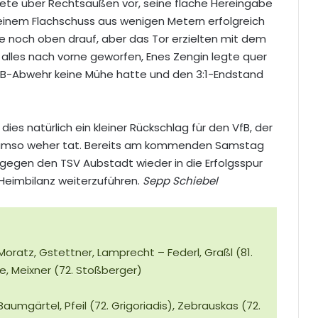
eitete über Rechtsaußen vor, seine flache Hereingabe
einem Flachschuss aus wenigen Metern erfolgreich
e noch oben drauf, aber das Tor erzielten mit dem
e alles nach vorne geworfen, Enes Zengin legte quer
VfB-Abwehr keine Mühe hatte und den 3:1-Endstand
dies natürlich ein kleiner Rückschlag für den VfB, der
ss umso weher tat. Bereits am kommenden Samstag
 gegen den TSV Aubstadt wieder in die Erfolgsspur
Heimbilanz weiterzuführen.
Sepp Schiebel
Moratz, Gstettner, Lamprecht – Federl, Graßl (81.
e, Meixner (72. Stoßberger)
umgärtel, Pfeil (72. Grigoriadis), Zebrauskas (72.