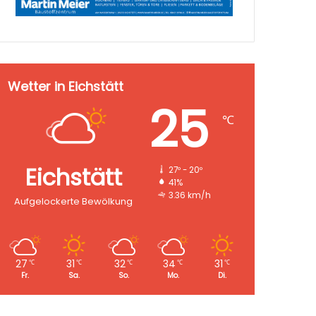
Wetter in Eichstätt
25
℃
Eichstätt
27º - 20º
41%
3.36 km/h
Aufgelockerte Bewölkung
27
31
32
34
31
℃
℃
℃
℃
℃
Fr.
Sa.
So.
Mo.
Di.