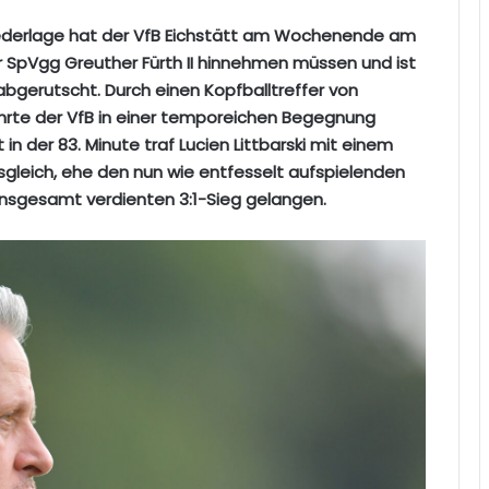
-Niederlage hat der VfB Eichstätt am Wochenende am
der SpVgg Greuther Fürth II hinnehmen müssen und ist
bgerutscht. Durch einen Kopfballtreffer von
ührte der VfB in einer temporeichen Begegnung
t in der 83. Minute traf Lucien Littbarski mit einem
sgleich, ehe den nun wie entfesselt aufspielenden
insgesamt verdienten 3:1-Sieg gelangen.