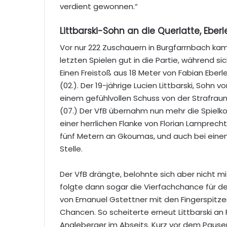
verdient gewonnen.“
Littbarski-Sohn an die Querlatte, Eberl
Vor nur 222 Zuschauern in Burgfarrnbach kam
letzten Spielen gut in die Partie, während 
Einen Freistoß aus 18 Meter von Fabian Eber
(02.). Der 19-jährige Lucien Littbarski, Sohn v
einem gefühlvollen Schuss von der Strafraumk
(07.) Der VfB übernahm nun mehr die Spielk
einer herrlichen Flanke von Florian Lamprech
fünf Metern an Gkoumas, und auch bei einem 
Stelle.
Der VfB drängte, belohnte sich aber nicht mi
folgte dann sogar die Vierfachchance für 
von Emanuel Gstettner mit den Fingerspitze
Chancen. So scheiterte erneut Littbarski an
Angleberger im Abseits. Kurz vor dem Pause