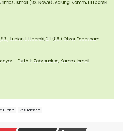
 Grimbs, Ismail (82. Nawe), Adlung, Kamm, Littbarski
(83.) Lucien Littbarski, 2:1 (88.) Oliver Fobassam
bmeyer – Fürth II: Zebrauskas, Kamm, Ismail
r Fürth 2
VfB Eichstätt