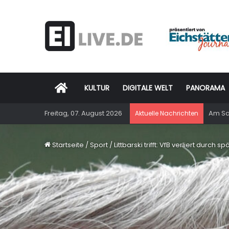
Startseite
KULTUR
DIGITALE WELT
PANORAMA
Freitag, 07. August 2026
Am Sam
Aktuelle Nachrichten
Startseite
/
Sport
/
Littbarski trifft: VfB verliert durch s