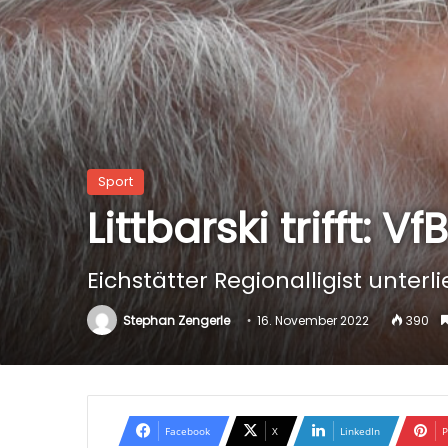
Sport
Littbarski trifft: 
Eichstätter Regionalligist unter
Stephan Zengerle
16. November 2022
390
Facebook
X
LinkedIn
P