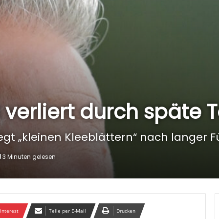
VfB verliert durch späte 
liegt „kleinen Kleeblättern“ nach langer 
3 Minuten gelesen
interest
Teile per E-Mail
Drucken