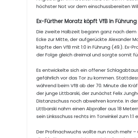
höchster Not vor dem einschussbereiten Wil
Ex-Fürther Moratz köpft VfB in Führung
Die zweite Halbzeit begann ganz nach dem 
Ecke zur Mitte, der aufgerückte Alexander Mo
köpfte den VfB mit 1:0 in Führung (49.). Ex-Pr
der Folge gleich dreimal und sorgte somit für
Es entwickelte sich ein offener Schlagabtau
gefährlich vor das Tor zu kommen. Stattdes
während beim VfB ab der 70. Minute die Kräf
der junge Littbarski, der zunächst Felix Jun
Distanzschuss noch abwehren konnte. In de
Littbarski nahm einen Abpraller aus 18 Mete
sein Linksschuss rechts im Torwinkel zum 1:1 e
Der Profinachwuchs wollte nun noch mehr – 