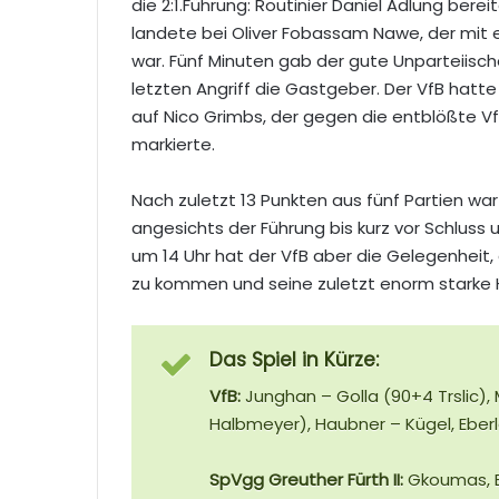
die 2:1.Führung: Routinier Daniel Adlung ber
landete bei Oliver Fobassam Nawe, der mit 
war. Fünf Minuten gab der gute Unparteiisch
letzten Angriff die Gastgeber. Der VfB hatt
auf Nico Grimbs, der gegen die entblößte 
markierte.
Nach zuletzt 13 Punkten aus fünf Partien war 
angesichts der Führung bis kurz vor Schlu
um 14 Uhr hat der VfB aber die Gelegenheit,
zu kommen und seine zuletzt enorm starke 
Das Spiel in Kürze:
VfB:
Junghan – Golla (90+4 Trslic), 
Halbmeyer), Haubner – Kügel, Eberl
SpVgg Greuther Fürth II:
Gkoumas, Ba