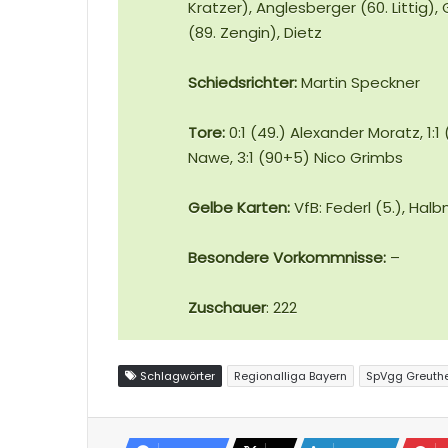
Kratzer), Anglesberger (60. Littig),
(89. Zengin), Dietz
Schiedsrichter:
Martin Speckner
Tore:
0:1 (49.) Alexander Moratz, 1:1 
Nawe, 3:1 (90+5) Nico Grimbs
Gelbe Karten:
VfB: Federl (5.), Hal
Besondere Vorkommnisse:
–
Zuschauer
: 222
Schlagwörter
Regionalliga Bayern
SpVgg Greuthe