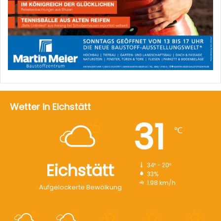
Wetter in Eichstätt
31
℃
Eichstätt
34º - 20º
33%
1.98 km/h
Aufgelockerte Bewölkung