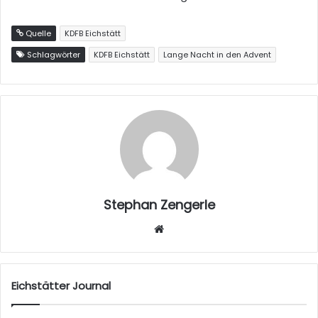
Quelle
KDFB Eichstätt
Schlagwörter
KDFB Eichstätt
Lange Nacht in den Advent
Stephan Zengerle
W
eb
sei
te
Eichstätter Journal