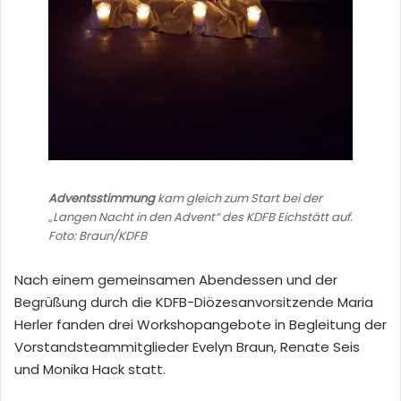
Adventsstimmung
kam gleich zum Start bei der
„Langen Nacht in den Advent“ des KDFB Eichstätt auf.
Foto: Braun/KDFB
Nach einem gemeinsamen Abendessen und der
Begrüßung durch die KDFB-Diözesanvorsitzende Maria
Herler fanden drei Workshopangebote in Begleitung der
Vorstandsteammitglieder Evelyn Braun, Renate Seis
und Monika Hack statt.