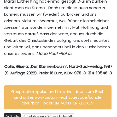
Martin Luther King hat einmal gesagt: „Nur im Dunkeln
sieht man die Sterne.“ Doch um diese auch sehen zu
können, müssen wir (wieder) aufblicken und uns
erinnern. Nicht mit Wehmut, weil früher alles scheinbar
„besser“ war, sondern vielmehr mit Mut, Hoffnung und
Vertrauen darauf, dass der Stern, der uns durch die
Geburt des Christuskindes aufging, uns stets leuchtet
und leiten will, ganz besonders hell in den Dunkelheiten
unseres Lebens.
Maria Hauk-Rakos
Cölle, Gisela: „Der Sternenbaum“. Nord-Süd-Verlag, 1997
(9. Auflage 2022), Preis: 16 Euro, ISBN: 978-3-314-10546-3
Gesprächsimpulse und kreative Ideen zum Buch
sind unter www.bistum-eichstaett.de/schule
abrufbar – oder EINFACH HIER KLICKEN!
Quelle
Schulabteilung Diözese Eichstätt