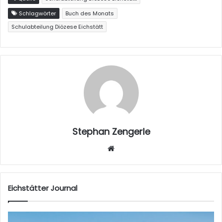
Schlagwörter
Buch des Monats
Schulabteilung Diözese Eichstätt
Stephan Zengerle
W
eb
sei
te
Eichstätter Journal