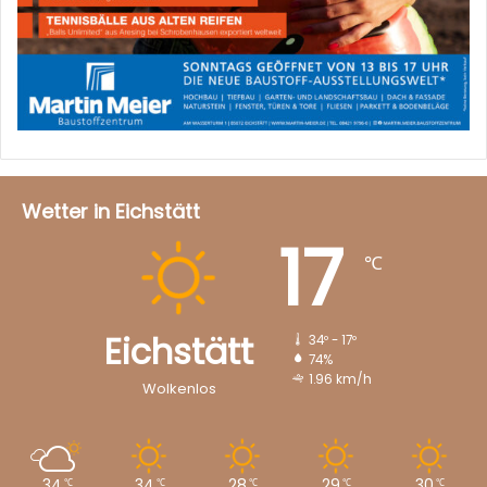
Wetter in Eichstätt
17
℃
Eichstätt
34º - 17º
74%
1.96 km/h
Wolkenlos
34
34
28
29
30
℃
℃
℃
℃
℃