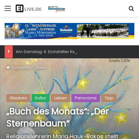
Menü
S
Am Samstag: 6. Eichstätter Kinder- und Jugendtag – für ganze Familie
Startseite
/
Leben
Glauben
Kultur
Leben
Panorama
Tipp
„Buch des Monats“: „Der
Sternenbaum“
Religionslehrerin Maria Hauk-Rakos stellt