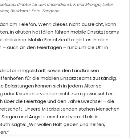
Gebietskoordinator für den Krisendienst, Frank Mronga, Leiter
iner, Bezirksrat. Foto: Zengerle
äch am Telefon. Wenn dieses nicht ausreicht, kann
ten. In akuten Notfällen führen mobile Einsatzteams
ilisieren. Mobile Einsatzkräfte gibt es in allen
ch – auch an den Feiertagen – rund um die Uhr in
dinator in Ingolstadt sowie den Landkreisen
fenhofen für die mobilen Einsatzteams zuständig.
iche Belastungen können sich in jedem Alter so
ng oder Krisenintervention nicht zum gewünschten
 auch über die Feiertage und den Jahreswechsel – die
ereitschaft. Unsere Mitarbeitenden stehen Menschen
 Sorgen und Ängste ernst und vermitteln in
uth sagte: „Wir wollen Halt geben und helfen,
en.“