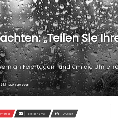
hten: „Teilen Sie Ihre
ayern an Feiertagen rund um die Uhr err
2 Minuten gelesen
interest
Teile per E-Mail
Drucken