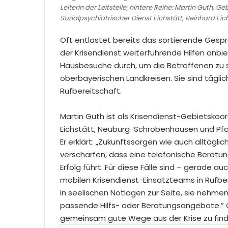
Leiterin der Leitstelle; hintere Reihe: Martin Guth, 
Sozialpsychiatrischer Dienst Eichstätt, Reinhard Eich
Oft entlastet bereits das sortierende Gespr
der Krisendienst weiterführende Hilfen anbie
Hausbesuche durch, um die Betroffenen zu stab
oberbayerischen Landkreisen. Sie sind tägli
Rufbereitschaft.
Martin Guth ist als Krisendienst-Gebietskoor
Eichstätt, Neuburg-Schrobenhausen und Pfaf
Er erklärt: „Zukunftssorgen wie auch alltägl
verschärfen, dass eine telefonische Beratu
Erfolg führt. Für diese Fälle sind – gerade
mobilen Krisendienst-Einsatzteams in Rufb
in seelischen Notlagen zur Seite, sie nehmen
passende Hilfs- oder Beratungsangebote.” G
gemeinsam gute Wege aus der Krise zu find