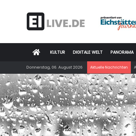
Startseite
KULTUR
DIGITALE WELT
PANORAMA
Donnerstag, 06. August 2026
A
Aktuelle Nachrichten
Startseite
/
Gesundheit
/
Gerade an Weihnachten: „Teil