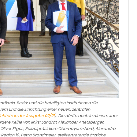
dkreis, Bezirk und die beteiligten Institutionen die
rn und die Einrichtung einer neuen, zentralen
ichtete in der Ausgabe 02/21
). Die dürfte auch in diesem Jahr
dere Reihe von links: Landrat Alexander Anetsberger,
: Oliver Etges, Polizeipräsidium Oberbayern-Nord, Alexandra
Region 10, Petra Brandmeier, stellvertretende ärztiche