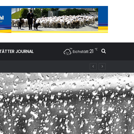
℃
21
Suchen nac
TÄTTER JOURNAL
Eichstätt