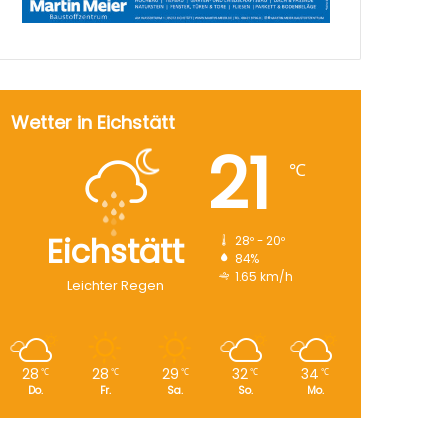
Wetter in Eichstätt
21
℃
Eichstätt
28º - 20º
84%
1.65 km/h
Leichter Regen
28
28
29
32
34
℃
℃
℃
℃
℃
Do.
Fr.
Sa.
So.
Mo.