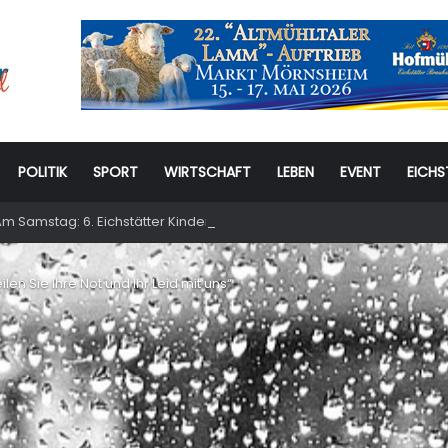
POLITIK
SPORT
WIRTSCHAFT
LEBEN
EVENT
EICHS
m Samstag: 6. Eichstätter Kinder- und Jugendtag – für ganze Familie
en Sie Ihre Not und Ihr Leid mit uns“