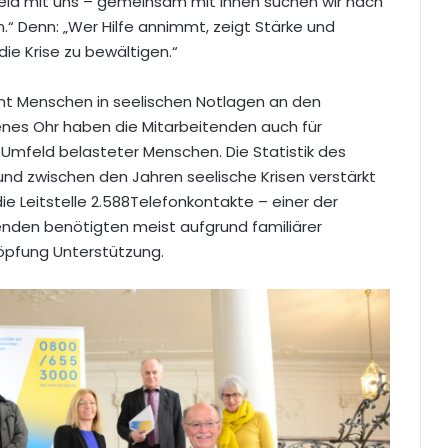
hr Leid mit uns – gemeinsam mit Ihnen suchen wir nach
.“ Denn: „Wer Hilfe annimmt, zeigt Stärke und
die Krise zu bewältigen.“
eht Menschen in seelischen Notlagen an den
fenes Ohr haben die Mitarbeitenden auch für
Umfeld belasteter Menschen. Die Statistik des
nd zwischen den Jahren seelische Krisen verstärkt
ie Leitstelle 2.588Telefonkontakte – einer der
nden benötigten meist aufgrund familiärer
öpfung Unterstützung.