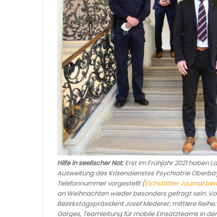
Hilfe in seelischer Not:
Erst im Frühjahr 2021 haben Lan
Ausweitung des Krisendienstes Psychiatrie Oberbaye
Telefonnummer vorgestellt (
Eichstätter Journal ber
an Weihnachten wieder besonders gefragt sein. Vor
Bezirkstagspräsident Josef Mederer; mittlere Reihe
Gorges, Teamleitung für mobile Einsatzteams in der 