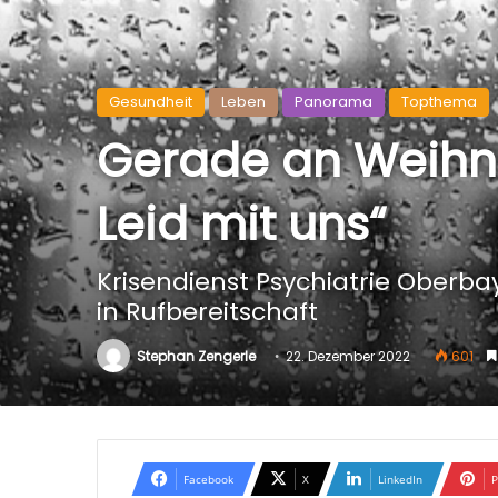
Gesundheit
Leben
Panorama
Topthema
Gerade an Weihnac
Leid mit uns“
Krisendienst Psychiatrie Oberb
in Rufbereitschaft
Stephan Zengerle
22. Dezember 2022
601
Facebook
X
LinkedIn
P