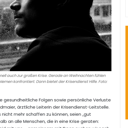
onell auch zur großen Krise. Gerade an Weihnachten fühlen
emen konfrontiert. Dann bietet der Krisendienst Hilfe. Foto:
che gesundheitliche Folgen sowie persönliche Verluste
maier, ärztliche Leiterin der Krisendienst-Leitstelle.
 nicht mehr schaffen zu können, seien „gut
alb an alle Menschen, die in eine Krise geraten: