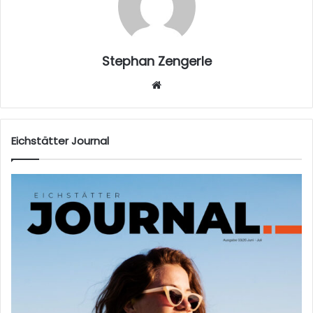
Stephan Zengerle
W
eb
sei
te
Eichstätter Journal