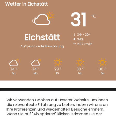
Wetter in Eichstätt
31
℃
Eichstätt
34º - 20º
34%
2.07 km/h
Aufgelockerte Bewölkung
34
34
29
30
30
℃
℃
℃
℃
℃
So.
Mo.
Di.
Mi.
Do.
Copyright © 2008 - 2026
EI-Live.de
| Alle Rechte vorbehalten.
Wir verwenden Cookies auf unserer Website, um Ihnen
die relevanteste Erfahrung zu bieten, indem wir uns an
Start
|
Datenschutz
|
Kontakt
|
Impressum
Ihre Präferenzen und wiederholten Besuche erinnern.
Wenn Sie auf "Akzeptieren" klicken, stimmen Sie der