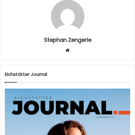
Stephan Zengerle
W
eb
sei
te
Eichstätter Journal