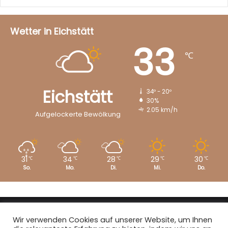
Wetter in Eichstätt
33
℃
Eichstätt
34º - 20º
30%
2.05 km/h
Aufgelockerte Bewölkung
31
34
28
29
30
℃
℃
℃
℃
℃
So.
Mo.
Di.
Mi.
Do.
Copyright © 2008 - 2026
EI-Live.de
| Alle Rechte vorbehalten.
Wir verwenden Cookies auf unserer Website, um Ihnen