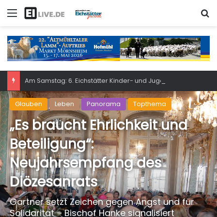
Menü
S
Am Samstag: 6. Eichstätter Kinder- und Jugendtag – für ganze Familie
Glauben
Leben
Panorama
Topthema
Startseite
/
Glauben
„Es braucht Ehrlichkeit und
Beteiligung“:
Neujahrsempfang des
Diözesanrats
Gärtner setzt Zeichen gegen Angst und für
Solidarität – Bischof Hanke signalisiert