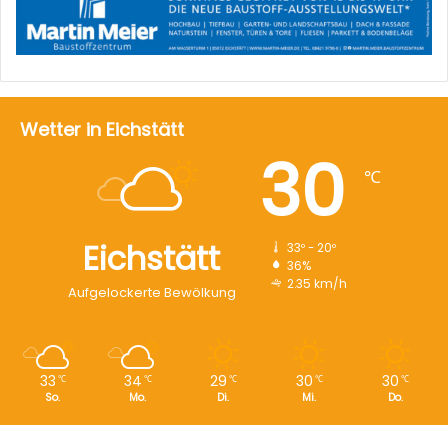
Wetter in Eichstätt
30
℃
Eichstätt
33º - 20º
36%
2.35 km/h
Aufgelockerte Bewölkung
33
34
29
30
30
℃
℃
℃
℃
℃
So.
Mo.
Di.
Mi.
Do.