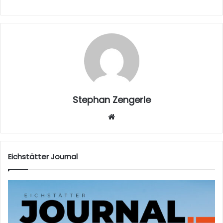
Stephan Zengerle
W
eb
sei
te
Eichstätter Journal