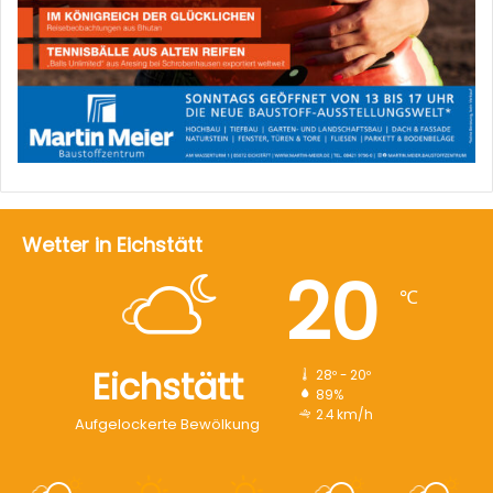
Wetter in Eichstätt
20
℃
Eichstätt
28º - 20º
89%
2.4 km/h
Aufgelockerte Bewölkung