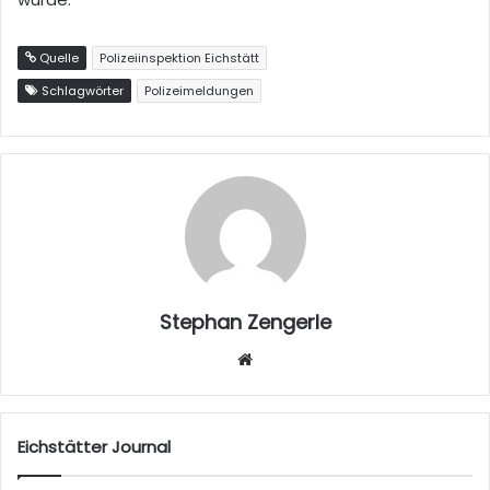
Quelle
Polizeiinspektion Eichstätt
Schlagwörter
Polizeimeldungen
Stephan Zengerle
W
eb
sei
te
Eichstätter Journal