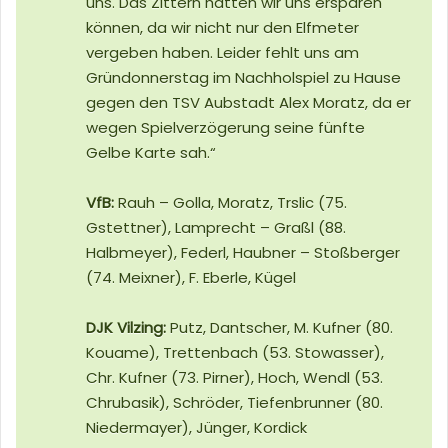
uns. Das Zittern hätten wir uns ersparen
können, da wir nicht nur den Elfmeter
vergeben haben. Leider fehlt uns am
Gründonnerstag im Nachholspiel zu Hause
gegen den TSV Aubstadt Alex Moratz, da er
wegen Spielverzögerung seine fünfte
Gelbe Karte sah.“
VfB:
Rauh – Golla, Moratz, Trslic (75.
Gstettner), Lamprecht – Graßl (88.
Halbmeyer), Federl, Haubner – Stoßberger
(74. Meixner), F. Eberle, Kügel
DJK Vilzing:
Putz, Dantscher, M. Kufner (80.
Kouame), Trettenbach (53. Stowasser),
Chr. Kufner (73. Pirner), Hoch, Wendl (53.
Chrubasik), Schröder, Tiefenbrunner (80.
Niedermayer), Jünger, Kordick