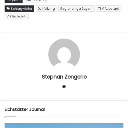
Schlagwörter
DJK Vilzing
Regionalliga Bayern
TSV Aubstadt
VfB Eichstätt
Stephan Zengerle
W
eb
sei
te
Eichstätter Journal