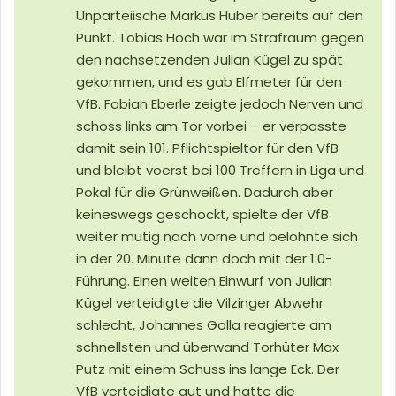
Unparteiische Markus Huber bereits auf den
Pu
nkt. T
obias Hoch war im Strafraum gegen
den nachsetzenden Julian Kügel zu spät
gekommen, und es gab Elfmeter für den
VfB. Fabian Eberle zeigte jedoch Nerven und
schoss links am Tor vorbei – er verpasste
damit sein 101. Pflichtspieltor für den VfB
und bleibt voerst bei 100 Treffern in Liga und
Pokal für die Grünweißen. Dadurch aber
keineswegs geschockt, spielte der VfB
weiter mutig nach vorne und belohnte sich
in der 20. Minute dann doch mit der 1:0-
Führung. Einen weiten Einwurf von Julian
Kügel verteidigte die Vilzinger Abwehr
schlecht, Johannes Golla reagierte am
schnellsten und überwand Torhüter Max
Putz mit einem Schuss ins lange Eck. Der
VfB verteidigte gut und hatte die