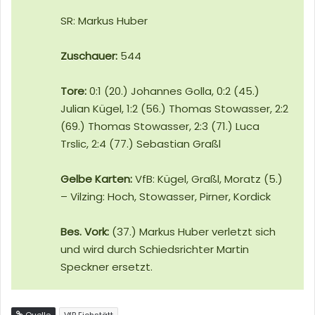
SR: Markus Huber
Zuschauer:
544
Tore:
0:1 (20.) Johannes Golla, 0:2 (45.)
Julian Kügel, 1:2 (56.) Thomas Stowasser, 2:2
(69.) Thomas Stowasser, 2:3 (71.) Luca
Trslic, 2:4 (77.) Sebastian Graßl
Gelbe Karten:
VfB: Kügel, Graßl, Moratz (5.)
– Vilzing: Hoch, Stowasser, Pirner, Kordick
Bes. Vork:
(37.) Markus Huber verletzt sich
und wird durch Schiedsrichter Martin
Speckner ersetzt.
Quelle
VfB Eichstätt