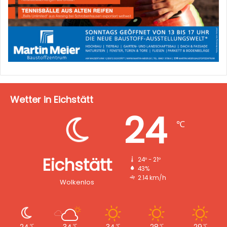
Wetter in Eichstätt
24
℃
Eichstätt
24º - 21º
43%
2.14 km/h
Wolkenlos
℃
℃
℃
℃
℃