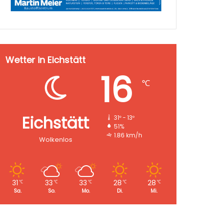
Wetter in Eichstätt
16
℃
Eichstätt
31º - 13º
51%
1.86 km/h
Wolkenlos
31
33
33
28
28
℃
℃
℃
℃
℃
Sa.
So.
Mo.
Di.
Mi.