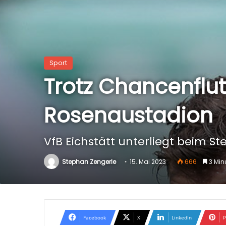
Sport
Trotz Chancenflut
Rosenaustadion
VfB Eichstätt unterliegt beim S
Stephan Zengerle
15. Mai 2023
666
3 Min
Facebook
X
LinkedIn
P