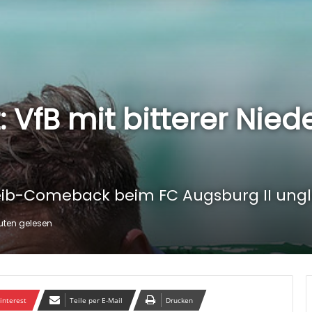
: VfB mit bitterer Nied
teib-Comeback beim FC Augsburg II unglü
uten gelesen
interest
Teile per E-Mail
Drucken