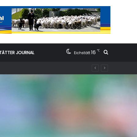
℃
16
Suchen nac
TÄTTER JOURNAL
Eichstätt