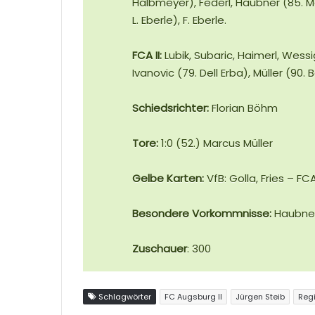
Halbmeyer), Federl, Haubner (85. M
L. Eberle), F. Eberle
.
FCA II:
Lubik, Subaric, Haimerl, Wessi
Ivanovic (79. Dell Erba), Müller (90.
Schiedsrichter:
Florian Böhm
Tore:
1:0 (52.) Marcus Müller
Gelbe Karten:
VfB: Golla, Fries – FC
Besondere Vorkommnisse:
Haubner 
Zuschauer
: 300
Schlagwörter
FC Augsburg II
Jürgen Steib
Regi