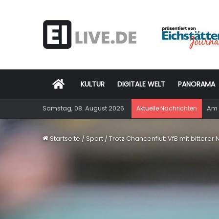
Startseite
KULTUR
DIGITALE WELT
PANORAMA
Samstag, 08. August 2026
Am 
Aktuelle Nachrichten
Startseite
/
Sport
/
Trotz Chancenflut: VfB mit bittere