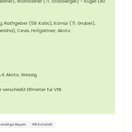
eixner), Wolfsteiner (71. Stoßberger) –
Kügel (90.
g, Rathgeber (59. Katic), Kömür (71. Gruber),
 Berisha), Cevis, Hofgärtner, Akoto
A II: Akoto, Wessig
verschießt Elfmeter für VfB
onalliga Bayern
VfB Eichstätt