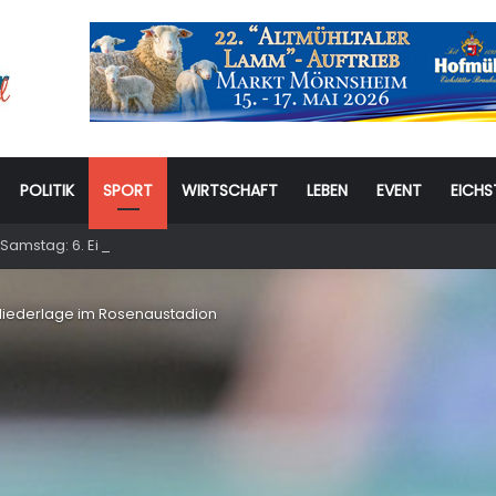
POLITIK
SPORT
WIRTSCHAFT
LEBEN
EVENT
EICHS
Samstag: 6. Eichstätter Kinder- und Jugendtag – für ganze Familie
r Niederlage im Rosenaustadion