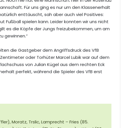
at. Noch nie hat eine Mannschaft hier in der Rosenau
nnschaft. Für uns ging es nur um den Klassenerhalt
atürlich enttäuscht, sah aber auch viel Positives:
t Fußball spielen kann. Leider konnten wir uns nicht
 gilt es die Köpfe der Jungs freizubekommen, um am
u gewinnen.“
ielten die Gastgeber dem Angriffsdruck des VfB
Zentimeter oder Torhüter Marcel Lubik war auf dem
Flachschuss von Julian Kügel aus dem rechten Eck
rhalt perfekt, während die Spieler des VfB erst
ler), Moratz, Trslic, Lamprecht – Fries (85.