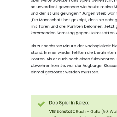
über weite Strecken des Spiels beherrscht h
so unverdient gewonnen wie heute meine Ma
und der ist uns gelungen.“
Jürgen Steib war n
„Die Mannschaft hat gezeigt, dass sie sehr gu
mit Toren und drei Punkten belohnen. Jetzt
kommenden Samstag gegen Heimstetten z
Bis zur sechsten Minute der Nachspielzeit h
stand. Immer wieder fehlten die berühmten 
Posten. Als er auch noch einen fulminanten 
abwehren konnte, war der Augburger Klassene
einmal getröstet werden mussten.
Das Spiel in Kürze:
VfB Eichstätt:
Rauh – Golla (90. Waff