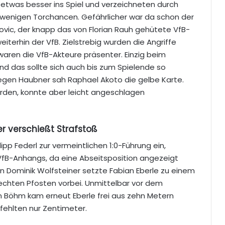
etwas besser ins Spiel und verzeichneten durch
 wenigen Torchancen. Gefährlicher war da schon der
ovic, der knapp das von Florian Rauh gehütete VfB-
terhin der VfB. Zielstrebig wurden die Angriffe
ren die VfB-Akteure präsenter. Einzig beim
d das sollte sich auch bis zum Spielende so
egen Haubner sah Raphael Akoto die gelbe Karte.
den, konnte aber leicht angeschlagen
r verschießt Strafstoß
ipp Federl zur vermeintlichen 1:0-Führung ein,
 VfB-Anhangs, da eine Abseitsposition angezeigt
en Dominik Wolfsteiner setzte Fabian Eberle zu einem
rechten Pfosten vorbei. Unmittelbar vor dem
an Böhm kam erneut Eberle frei aus zehn Metern
fehlten nur Zentimeter.