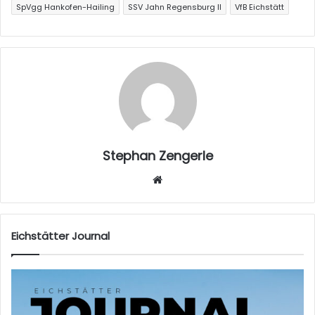
SpVgg Hankofen-Hailing
SSV Jahn Regensburg II
VfB Eichstätt
Stephan Zengerle
W
eb
sei
te
Eichstätter Journal