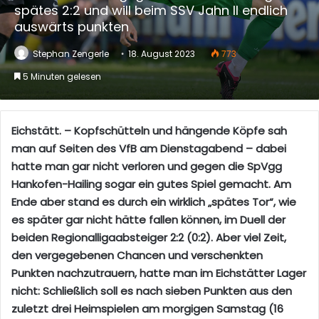
spätes 2:2 und will beim SSV Jahn II endlich
auswärts punkten
Stephan Zengerle
18. August 2023
773
5 Minuten gelesen
Eichstätt. – Kopfschütteln und hängende Köpfe sah
man auf Seiten des VfB am Dienstagabend – dabei
hatte man gar nicht verloren und gegen die SpVgg
Hankofen-Hailing sogar ein gutes Spiel gemacht. Am
Ende aber stand es durch ein wirklich „spätes Tor“, wie
es später gar nicht hätte fallen können, im Duell der
beiden Regionalligaabsteiger 2:2 (0:2). Aber viel Zeit,
den vergegebenen Chancen und verschenkten
Punkten nachzutrauern, hatte man im Eichstätter Lager
nicht: Schließlich soll es nach sieben Punkten aus den
zuletzt drei Heimspielen am morgigen Samstag (16