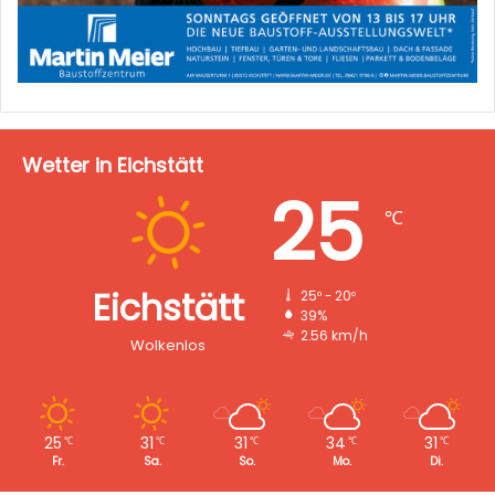
Wetter in Eichstätt
25
℃
Eichstätt
25º - 20º
39%
2.56 km/h
Wolkenlos
25
31
31
34
31
℃
℃
℃
℃
℃
Fr.
Sa.
So.
Mo.
Di.