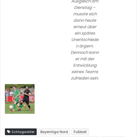
Ausgleich am
Dienstag –
musste sich
dann heute
erneut über
ein spätes
Unentschiede
n ärgern.
Dennoch kann
er mit der
Entwicklung
seines Teams
zufrieden sein.
Schlagwörter
Bayernliga Nord
Fußball