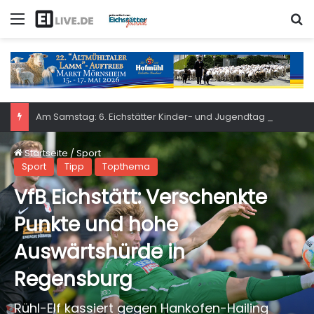
Menü
S
Am Samstag: 6. Eichstätter Kinder- und Jugendtag – für ganze Familie
Startseite
/
Sport
Sport
Tipp
Topthema
VfB Eichstätt: Verschenkte
Punkte und hohe
Auswärtshürde in
Regensburg
Rühl-Elf kassiert gegen Hankofen-Hailing