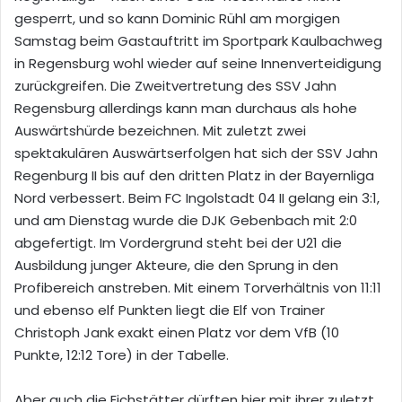
gesperrt, und so kann Dominic Rühl am morgigen
Samstag beim Gastauftritt im
Sportpark Kaulbachweg
in Regensburg wohl wieder auf seine Innenverteidigung
zurückgreifen. Die
Zweitvertretung des SSV Jahn
Regensburg
allerdings kann man durchaus als
hohe
Auswärtshürde bezeichnen.
Mit zuletzt zwei
spektakulären Auswärtserfolgen hat sich der SSV Jahn
Regenburg II bis auf den dritten Platz in der Bayernliga
Nord verbessert. Beim FC Ingolstadt 04 II gelang ein 3:1,
und am Dienstag wurde die DJK Gebenbach mit 2:0
abgefertigt. Im Vordergrund steht bei der U21 die
Ausbildung junger Akteure, die den Sprung in den
Profibereich anstreben. Mit einem Torverhältnis von 11:11
und ebenso elf Punkten liegt die Elf von Trainer
Christoph Jank exakt einen Platz vor dem VfB (10
Punkte, 12:12 Tore) in der Tabelle.
Aber auch die Eichstätter dürften hier mit ihrer zuletzt