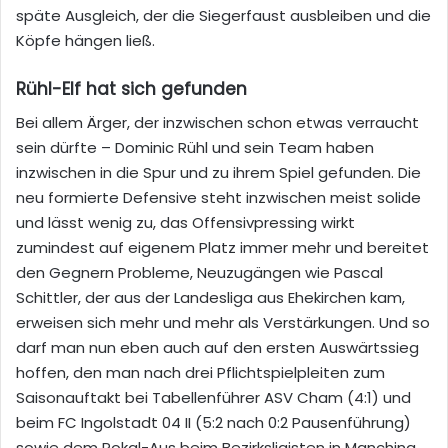
späte Ausgleich, der die Siegerfaust ausbleiben und die
Köpfe hängen ließ.
Rühl-Elf hat sich gefunden
Bei allem Ärger, der inzwischen schon etwas verraucht
sein dürfte – Dominic Rühl und sein Team haben
inzwischen in die Spur und zu ihrem Spiel gefunden. Die
neu formierte Defensive steht inzwischen meist solide
und lässt wenig zu, das Offensivpressing wirkt
zumindest auf eigenem Platz immer mehr und bereitet
den Gegnern Probleme, Neuzugängen wie Pascal
Schittler, der aus der Landesliga aus Ehekirchen kam,
erweisen sich mehr und mehr als Verstärkungen. Und so
darf man nun eben auch auf den ersten Auswärtssieg
hoffen, den man nach drei Pflichtspielpleiten zum
Saisonauftakt bei Tabellenführer ASV Cham (4:1) und
beim FC Ingolstadt 04 II (5:2 nach 0:2 Pausenführung)
sowie dem Pokal-Aus beim Bezirksligisten in Manching