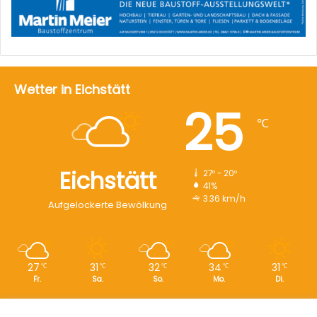
Wetter in Eichstätt
25
℃
Eichstätt
27º - 20º
41%
3.36 km/h
Aufgelockerte Bewölkung
27
31
32
34
31
℃
℃
℃
℃
℃
Fr.
Sa.
So.
Mo.
Di.