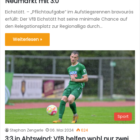
Neumarkt mit 3:0
Eichstätt. – „Pflichtaufgabe“ im Aufstiegsrennen bravourös
erfüllt: Der VfB Eichstätt hat seine minimale Chance auf
den Relegationsplatz zur Regionalliga durch…
Weiterlesen »
Sport
Stephan Zengerle
06. Mai 2024
624
3:3 in Abtswind: VfB helfen wohl nur zwei