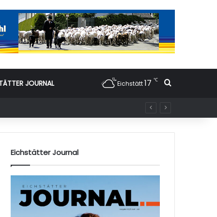
℃
17
Suchen nac
TÄTTER JOURNAL
Eichstätt
Eichstätter Journal