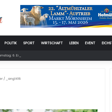
POLITIK
SPORT
WIRTSCHAFT
LEBEN
EVENT
EICHS
stag: 6. Eichstätter Kinder- und Jugendtag – für ganze Familie
er
/
_ang1416