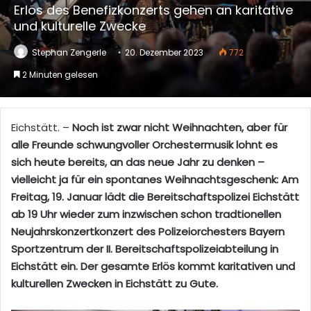
Erlös des Benefizkonzerts gehen an karitative
und kulturelle Zwecke
Stephan Zengerle
20. Dezember 2023
772
2 Minuten gelesen
Eichstätt. –
Noch ist zwar nicht Weihnachten, aber für
alle Freunde schwungvoller Orchestermusik lohnt es
sich heute bereits, an das neue Jahr zu denken –
vielleicht ja für ein spontanes Weihnachtsgeschenk: Am
Freitag, 19. Januar lädt die Bereitschaftspolizei Eichstätt
ab 19 Uhr wieder zum inzwischen schon tradtionellen
Neujahrskonzertkonzert des Polizeiorchesters Bayern
Sportzentrum der II. Bereitschaftspolizeiabteilung in
Eichstätt ein. Der gesamte Erlös kommt karitativen und
kulturellen Zwecken in Eichstätt zu Gute.