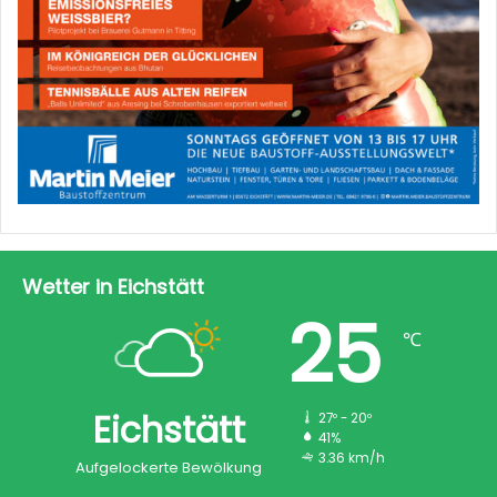
Wetter in Eichstätt
25
℃
Eichstätt
27º - 20º
41%
3.36 km/h
Aufgelockerte Bewölkung