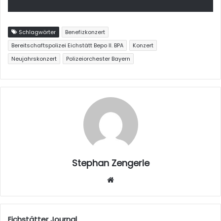
Schlagwörter
Benefizkonzert
Bereitschaftspolizei Eichstätt Bepo II. BPA
Konzert
Neujahrskonzert
Polizeiorchester Bayern
Stephan Zengerle
W
eb
sei
te
Eichstätter Journal