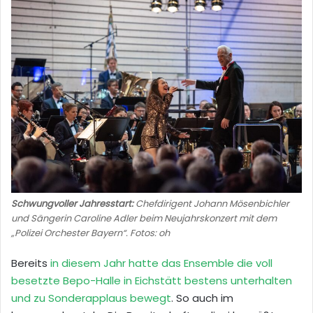
Schwungvoller Jahresstart:
Chefdirigent Johann Mösenbichler
und Sängerin Caroline Adler beim Neujahrskonzert mit dem
„Polizei Orchester Bayern“. Fotos: oh
Bereits
in diesem Jahr hatte das Ensemble die voll
besetzte Bepo-Halle in Eichstätt bestens unterhalten
und zu Sonderapplaus bewegt
. So auch im