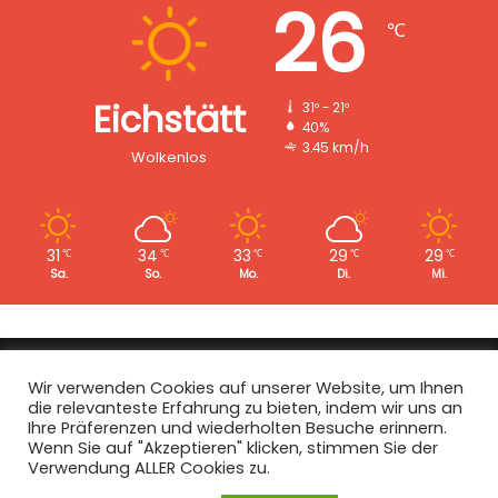
26
℃
Eichstätt
31º - 21º
40%
3.45 km/h
Wolkenlos
31
34
33
29
29
℃
℃
℃
℃
℃
Sa.
So.
Mo.
Di.
Mi.
Copyright © 2008 - 2026
EI-Live.de
| Alle Rechte vorbehalten.
Wir verwenden Cookies auf unserer Website, um Ihnen
die relevanteste Erfahrung zu bieten, indem wir uns an
Start
|
Datenschutz
|
Kontakt
|
Impressum
Ihre Präferenzen und wiederholten Besuche erinnern.
Wenn Sie auf "Akzeptieren" klicken, stimmen Sie der
Facebook
X
Instagram
Verwendung ALLER Cookies zu.