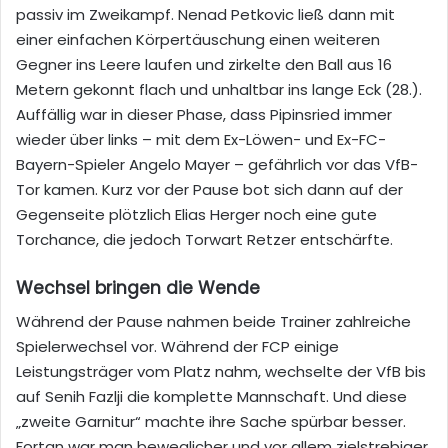
passiv im Zweikampf. Nenad Petkovic ließ dann mit
einer einfachen Körpertäuschung einen weiteren
Gegner ins Leere laufen und zirkelte den Ball aus 16
Metern gekonnt flach und unhaltbar ins lange Eck (28.).
Auffällig war in dieser Phase, dass Pipinsried immer
wieder über links – mit dem Ex-Löwen- und Ex-FC-
Bayern-Spieler Angelo Mayer – gefährlich vor das VfB-
Tor kamen. Kurz vor der Pause bot sich dann auf der
Gegenseite plötzlich Elias Herger noch eine gute
Torchance, die jedoch Torwart Retzer entschärfte.
Wechsel bringen die Wende
Während der Pause nahmen beide Trainer zahlreiche
Spielerwechsel vor. Während der FCP einige
Leistungsträger vom Platz nahm, wechselte der VfB bis
auf Senih Fazlji die komplette Mannschaft. Und diese
„zweite Garnitur“ machte ihre Sache spürbar besser.
Fortan war man beweglicher und vor allem zielstrebiger