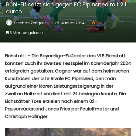
Rühl-Elf setzt sich gegen FC Pipinsried mit 2:1
durch
Stephan Zengerle
28. Januar 2024
739
3 Minuten gelesen
Eichstätt. – Die Bayernliga-Fußballer des VfB Eichstätt
konnten auch ihr zweites Testspiel im Kalenderjahr 2024
erfolgreich gestalten. Gegner war auf dem heimischen
Kunstrasen der alte Rivale FC Pipinsried, den man
aufgrund einer klaren Leistungssteigerung in der
zweiten Halbzeit verdient mit 2:1 besiegen konnte. Die
Eichstätter Tore erzielen nach einem 0:1-
Pausenrückstand Jonas Fries per Foulelfmeter und
Christoph Hollinger.