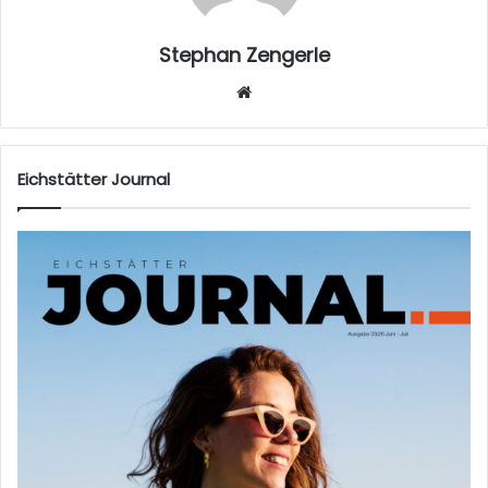
Stephan Zengerle
W
eb
sei
te
Eichstätter Journal