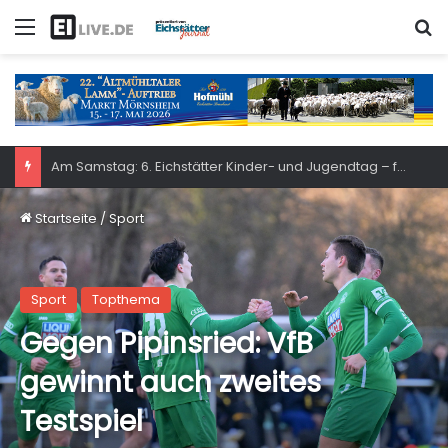
Menü
S
Am Samstag: 6. Eichstätter Kinder- und Jugendtag – für ganze Familie
Startseite
/
Sport
Sport
Topthema
Gegen Pipinsried: VfB
gewinnt auch zweites
Testspiel