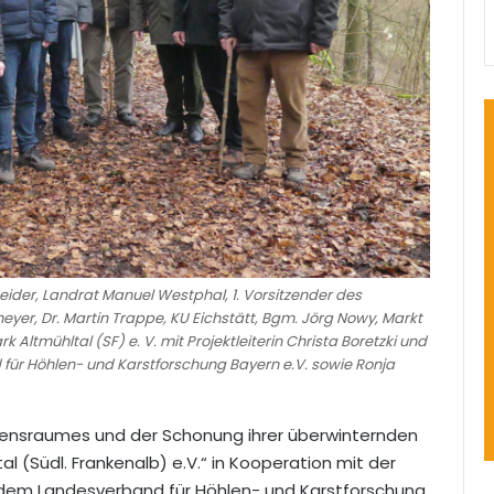
der, Landrat Manuel Westphal, 1. Vorsitzender des
eyer, Dr. Martin Trappe, KU Eichstätt, Bgm. Jörg Nowy, Markt
 Altmühltal (SF) e. V. mit Projektleiterin Christa Boretzki und
 für Höhlen- und Karstforschung Bayern e.V. sowie Ronja
bensraumes und der Schonung ihrer überwinternden
l (Südl. Frankenalb) e.V.“ in Kooperation mit der
dem Landesverband für Höhlen- und Karstforschung