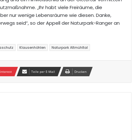
utzmaßnahme. „Ihr habt viele Freiräume, die
er nur wenige Lebensräume wie diesen. Danke,
terwegs seid“, so der Appell der Naturpark-Ranger an
sschutz
Klausenhöhlen
Naturpark Altmühltal
interest
Teile per E-Mail
Drucken