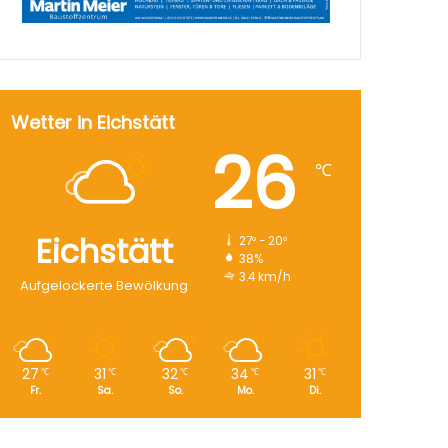
Wetter in Eichstätt
26
℃
Eichstätt
27º - 20º
38%
3.4 km/h
Aufgelockerte Bewölkung
27
31
32
34
31
℃
℃
℃
℃
℃
Fr.
Sa.
So.
Mo.
Di.