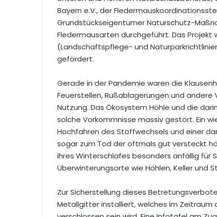
Bayern e.V., der Fledermauskoordinationsst
Grundstückseigentümer Naturschutz-Maßn
Fledermausarten durchgeführt. Das Projekt
(Landschaftspflege- und Naturparkrichtlini
gefördert.
Gerade in der Pandemie waren die Klausenhöh
Feuerstellen, Rußablagerungen und andere 
Nutzung. Das Ökosystem Höhle und die dari
solche Vorkommnisse massiv gestört. Ein w
Hochfahren des Stoffwechsels und einer da
sogar zum Tod der oftmals gut versteckt h
ihres Winterschlafes besonders anfällig für S
Überwinterungsorte wie Höhlen, Keller und St
Zur Sicherstellung dieses Betretungsverbot
Metallgitter installiert, welches im Zeitrau
verschlossen sein wird. Eine Infotafel am Zu