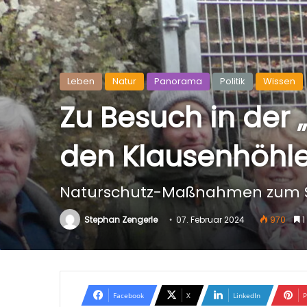
Leben
Natur
Panorama
Politik
Wissen
Zu Besuch in der
den Klausenhöhle
Naturschutz-Maßnahmen zum S
Stephan Zengerle
07. Februar 2024
970
1
Facebook
X
LinkedIn
P