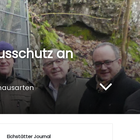
usschutz an
mausarten
Eichstätter Journal