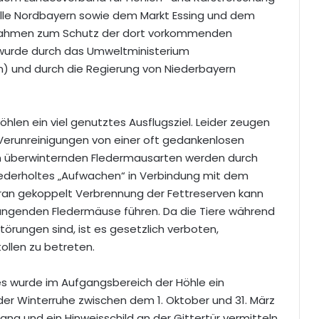
elle Nordbayern sowie dem Markt Essing und dem
ahmen zum Schutz der dort vorkommenden
 wurde durch das Umweltministerium
en) und durch die Regierung von Niederbayern
len ein viel genutztes Ausflugsziel. Leider zeugen
Verunreinigungen von einer oft gedankenlosen
n überwinternden Fledermausarten werden durch
iederholtes „Aufwachen“ in Verbindung mit dem
ran gekoppelt Verbrennung der Fettreserven kann
ängenden Fledermäuse führen. Da die Tiere während
törungen sind, ist es gesetzlich verboten,
ollen zu betreten.
es wurde im Aufgangsbereich der Höhle ein
m der Winterruhe zwischen dem 1. Oktober und 31. März
gang und ein Hinweisschild an der Gittertür vermitteln