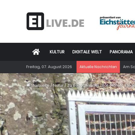
Startseite
KULTUR
DIGITALE WELT
PANORAMA
Freitag, 07. August 2026
Am Sam
Aktuelle Nachrichten
Startseite
/
Natur
/
Zu Besuch in der „Bat-Höhle“: Fle