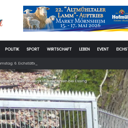
POLITIK
SPORT
WIRTSCHAFT
LEBEN
EVENT
EICHS
stag: 6. Eichstätter Kinder- und Jugendtag – für ganze Familie
dermausschutz an den Klausenhöhlen bei Essing