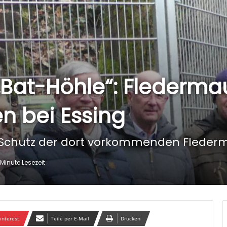
 „Bat-Höhle“: Flederma
n bei Essing
chutz der dort vorkommenden Fleder
 Minute Lesezeit
interest
Teile per E-Mail
Drucken