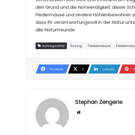
den Grund und die Notwendigkeit dieser Sch
Fledermäuse und andere Höhlenbewohner ab
dass ihr verantwortungsvoll in der Natur un
alle Naturfreunde.
Schlagwörter
Essing
Fledermäuse
Fledermau
Facebook
X
LinkedIn
P
Stephan Zengerle
W
eb
sei
te