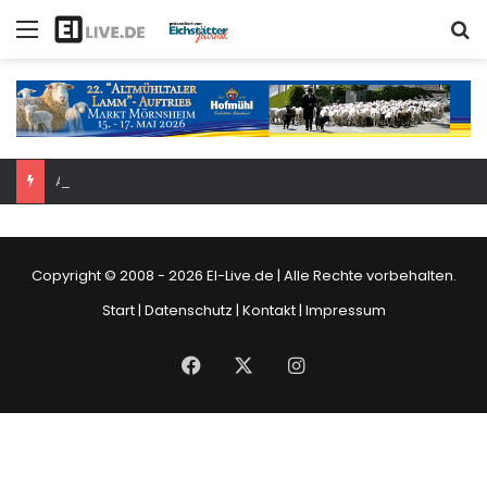
Menü
S
Am Samstag: 6. Eichstätter Kinder- und Jugendtag – für ganze Familie
Copyright © 2008 - 2026
EI-Live.de
| Alle Rechte vorbehalten.
Start
|
Datenschutz
|
Kontakt
|
Impressum
Facebook
X
Instagram