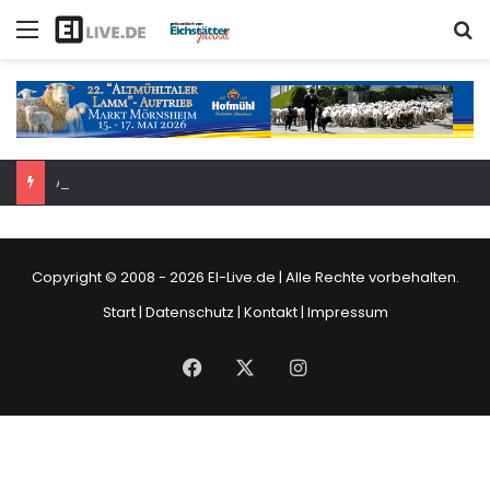
Menü
S
Am Samstag: 6. Eichstätter Kinder- und Jugendtag – für ganze Familie
Copyright © 2008 - 2026
EI-Live.de
| Alle Rechte vorbehalten.
Start
|
Datenschutz
|
Kontakt
|
Impressum
Facebook
X
Instagram