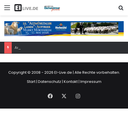
Menü
S
Am Samstag: 6. Eichstätter Kinder- und Jugendtag – für ganze Familie
Copyright © 2008 - 2026
EI-Live.de
| Alle Rechte vorbehalten.
Start
|
Datenschutz
|
Kontakt
|
Impressum
Facebook
X
Instagram