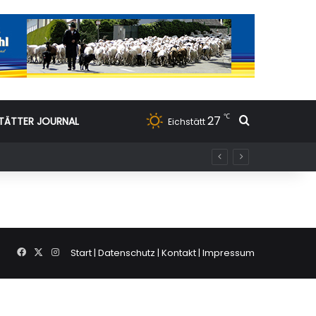
℃
27
Suchen nac
TÄTTER JOURNAL
Eichstätt
Facebook
X
Instagram
Start
|
Datenschutz
|
Kontakt
|
Impressum