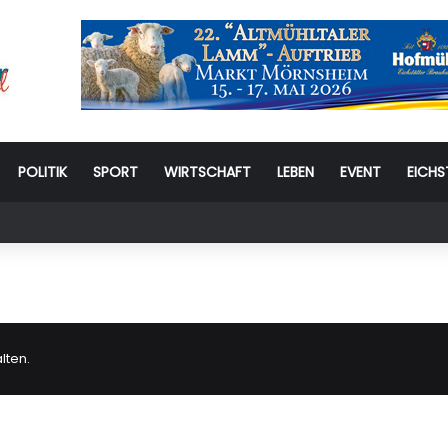
POLITIK
SPORT
WIRTSCHAFT
LEBEN
EVENT
EICHS
stag: 6. Eichstätter Kinder- und Jugendtag – für ganze Familie
lten.