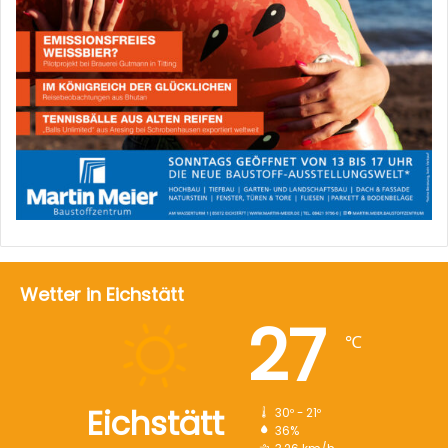
Wetter in Eichstätt
27
℃
Eichstätt
30º - 21º
36%