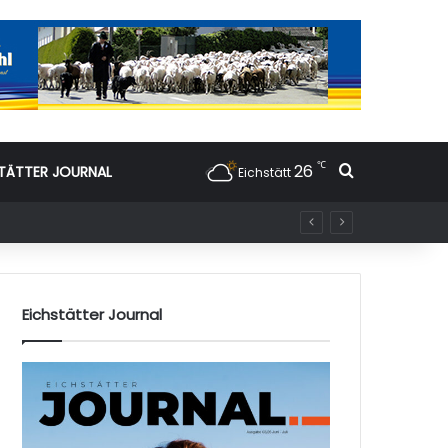
℃
26
Suchen nac
TÄTTER JOURNAL
Eichstätt
Eichstätter Journal