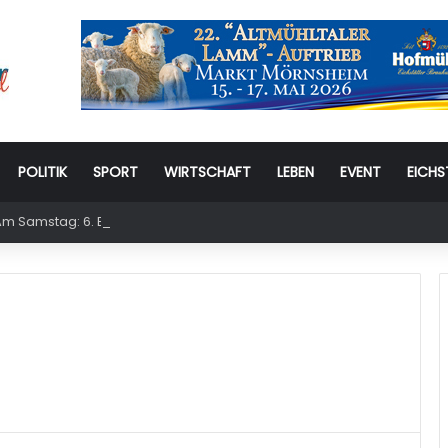
POLITIK
SPORT
WIRTSCHAFT
LEBEN
EVENT
EICHS
m Samstag: 6. Eichstätter Kinder- und Jugendtag – für ganze Familie