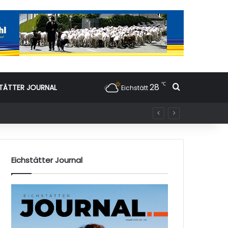
℃
28
Suchen nac
TÄTTER JOURNAL
Eichstätt
Eichstätter Journal