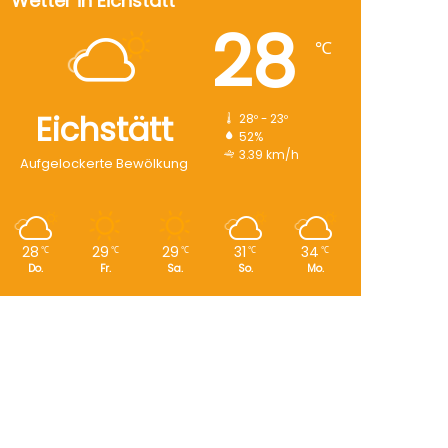
Wetter in Eichstätt
28
℃
Eichstätt
28º - 23º
52%
3.39 km/h
Aufgelockerte Bewölkung
28
29
29
31
34
℃
℃
℃
℃
℃
Do.
Fr.
Sa.
So.
Mo.