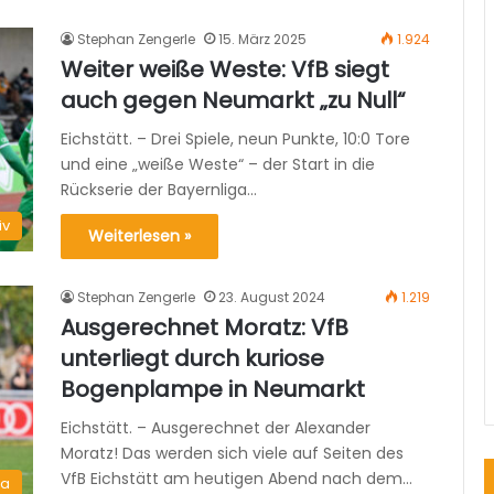
Stephan Zengerle
15. März 2025
1.924
Weiter weiße Weste: VfB siegt
auch gegen Neumarkt „zu Null“
Eichstätt. – Drei Spiele, neun Punkte, 10:0 Tore
und eine „weiße Weste“ – der Start in die
Rückserie der Bayernliga…
iv
Weiterlesen »
Stephan Zengerle
23. August 2024
1.219
Ausgerechnet Moratz: VfB
unterliegt durch kuriose
Bogenplampe in Neumarkt
Eichstätt. – Ausgerechnet der Alexander
Moratz! Das werden sich viele auf Seiten des
VfB Eichstätt am heutigen Abend nach dem…
ma