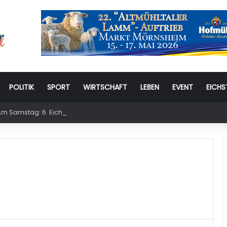
POLITIK
SPORT
WIRTSCHAFT
LEBEN
EVENT
EICHS
m Samstag: 6. Eichstätter Kinder- und Jugendtag – für ganze Familie