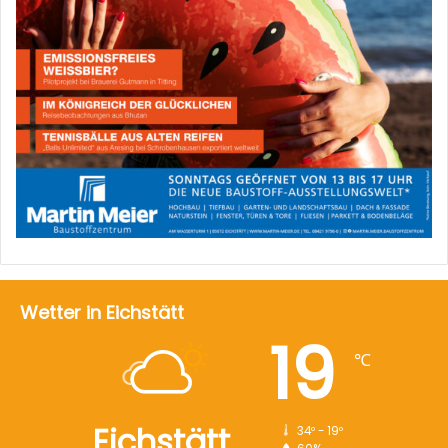
Wetter in Eichstätt
19
℃
Eichstätt
34º - 19º