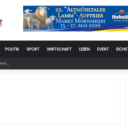
POLITIK
SPORT
WIRTSCHAFT
LEBEN
EVENT
EICHS
stag: 6. Eichstätter Kinder- und Jugendtag – für ganze Familie