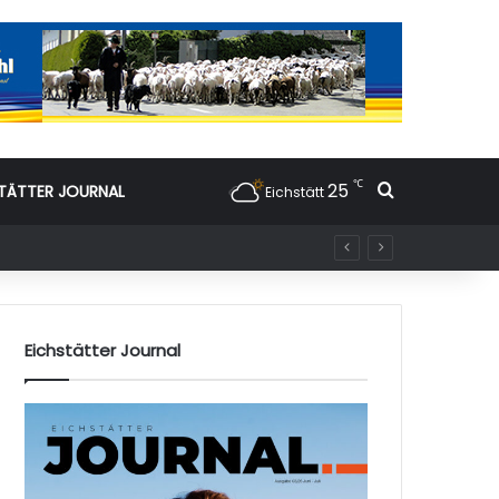
℃
25
Suchen nac
TÄTTER JOURNAL
Eichstätt
Eichstätter Journal