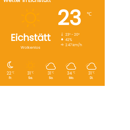
Wetter in Eichstätt
23
℃
Eichstätt
23º - 20º
42%
2.47 km/h
Wolkenlos
22
31
31
34
31
℃
℃
℃
℃
℃
Fr.
Sa.
So.
Mo.
Di.