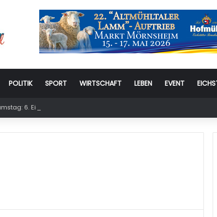
POLITIK
SPORT
WIRTSCHAFT
LEBEN
EVENT
EICHS
stag: 6. Eichstätter Kinder- und Jugendtag – für ganze Familie