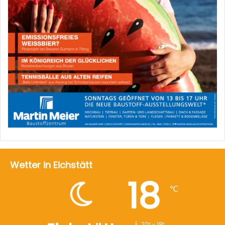
Wetter in Eichstätt
18
℃
20º - 18º