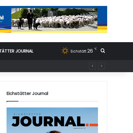
℃
26
Suchen nac
TÄTTER JOURNAL
Eichstätt
Eichstätter Journal