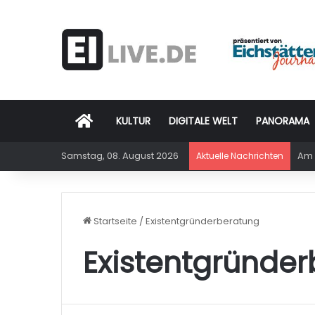
Startseite
KULTUR
DIGITALE WELT
PANORAMA
Samstag, 08. August 2026
Am 
Aktuelle Nachrichten
Startseite
/
Existentgründerberatung
Existentgründe