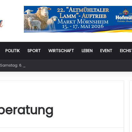
POLITIK
SPORT
WIRTSCHAFT
LEBEN
EVENT
EICHS
Samstag: 6. Eichstätter Kinder- und Jugendtag – für ganze Familie
rberatung