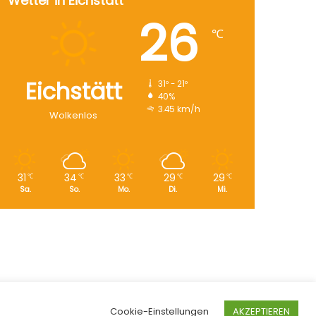
Wetter in Eichstätt
26
℃
Eichstätt
31º - 21º
40%
3.45 km/h
Wolkenlos
31
34
33
29
29
℃
℃
℃
℃
℃
Sa.
So.
Mo.
Di.
Mi.
Cookie-Einstellungen
AKZEPTIEREN
Facebook
X
Instagram
Start
|
Datenschutz
|
Kontakt
|
Impressum