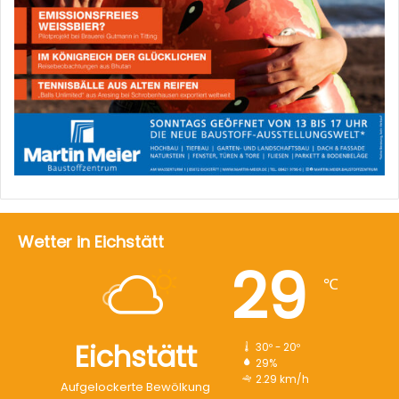
Wetter in Eichstätt
29
℃
Eichstätt
30º - 20º
29%
2.29 km/h
Aufgelockerte Bewölkung