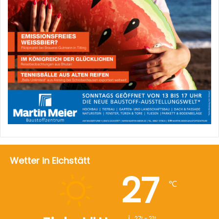
Wetter in Eichstätt
27
℃
27º - 21º