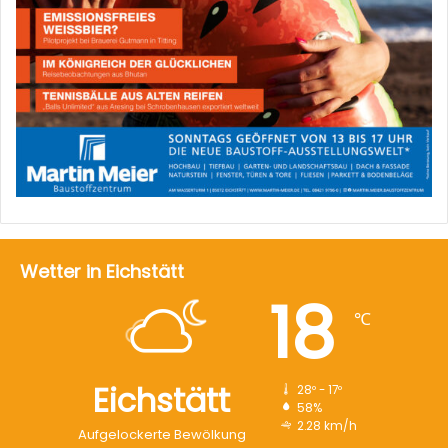
Wetter in Eichstätt
18
℃
Eichstätt
28º - 17º
58%
2.28 km/h
Aufgelockerte Bewölkung