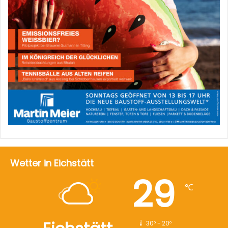
Wetter in Eichstätt
29
℃
30º - 20º