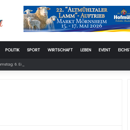
POLITIK
SPORT
WIRTSCHAFT
LEBEN
EVENT
EICHS
stag: 6. Eichstätter Kinder- und Jugendtag – für ganze Familie