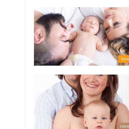
New
Leb