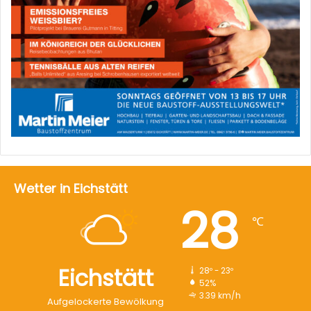
Wetter in Eichstätt
28
℃
Eichstätt
28º - 23º
52%
3.39 km/h
Aufgelockerte Bewölkung