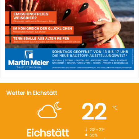
Wetter in Eichstätt
22
℃
Eichstätt
23º - 22º
55%