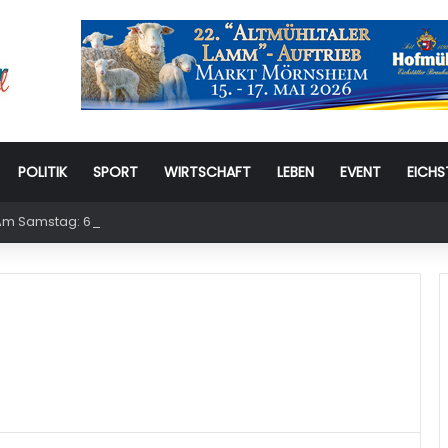
POLITIK
SPORT
WIRTSCHAFT
LEBEN
EVENT
EICHS
m Samstag: 6. Eichstätter Kinder- und Jugendtag – für ganze Familie