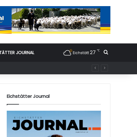
℃
27
Suchen nac
TÄTTER JOURNAL
Eichstätt
Eichstätter Journal