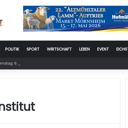
POLITIK
SPORT
WIRTSCHAFT
LEBEN
EVENT
EICHS
stag: 6. Eichstätter Kinder- und Jugendtag – für ganze Familie
stitut