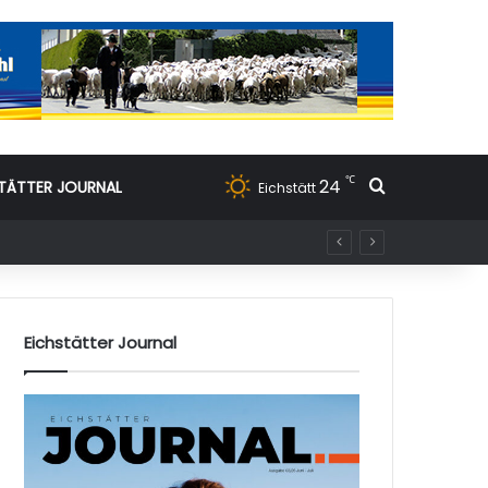
℃
24
Suchen nac
TÄTTER JOURNAL
Eichstätt
Eichstätter Journal