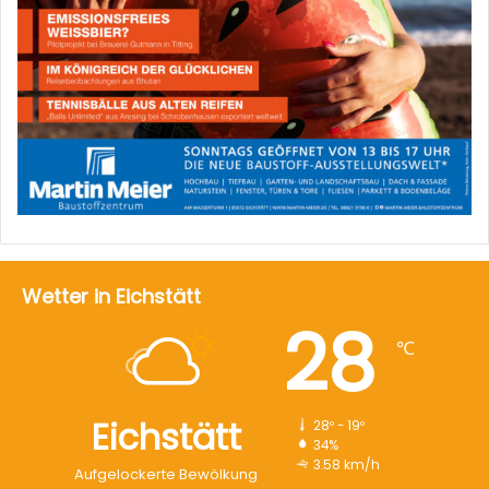
Wetter in Eichstätt
28
℃
Eichstätt
28º - 19º
34%
3.58 km/h
Aufgelockerte Bewölkung